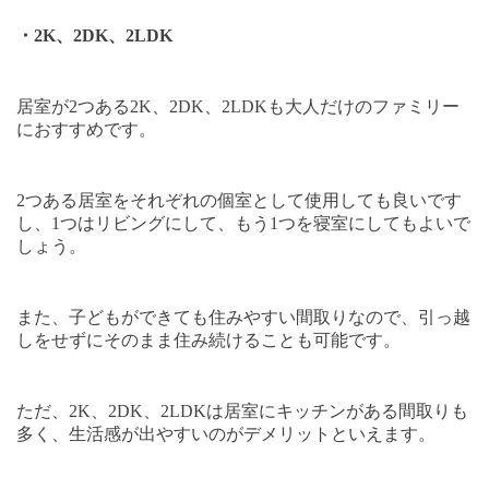
・
2K
、
2DK
、
2LDK
居室が
2
つある
2K
、
2DK
、
2LDK
も大人だけのファミリー
におすすめです。
2
つある居室をそれぞれの個室として使用しても良いです
し、
1
つはリビングにして、もう
1
つを寝室にしてもよいで
しょう。
また、子どもができても住みやすい間取りなので、引っ越
しをせずにそのまま住み続けることも可能です。
ただ、
2K
、
2DK
、
2LDK
は居室にキッチンがある間取りも
多く、生活感が出やすいのがデメリットといえます。