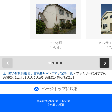
さつき荘
ヒルサイ
3.4万円
7.
太田市の賃貸情報 青い空鶴巻TOP
>
ブログ記事一覧
>
ファミリーにおすすめ
の間取りはこれ！大人２人だけの生活と異なる点は？
ページトップに戻る
営業時間:AM9:30～PM6:30
定休日:水曜日