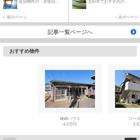
賃貸物件の「原状回...
太田市でおすすめの...
＜ 前のページ
＞次のページ
記事一覧ページへ
おすすめ物件
峰崎ハウス
コーポ
4.5万円
3.