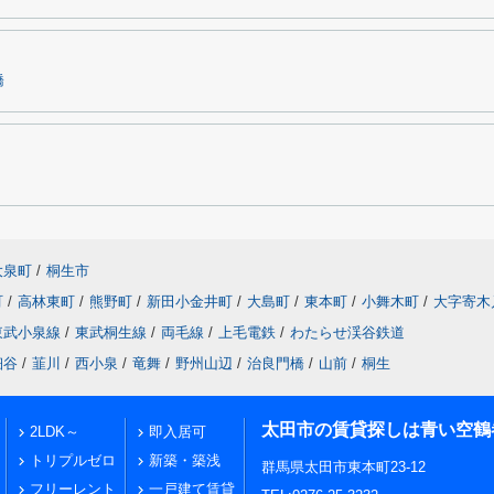
橋
大泉町
/
桐生市
町
/
高林東町
/
熊野町
/
新田小金井町
/
大島町
/
東本町
/
小舞木町
/
大字寄木
東武小泉線
/
東武桐生線
/
両毛線
/
上毛電鉄
/
わたらせ渓谷鉄道
細谷
/
韮川
/
西小泉
/
竜舞
/
野州山辺
/
治良門橋
/
山前
/
桐生
太田市の賃貸探しは青い空鶴
2LDK～
即入居可
トリプルゼロ
新築・築浅
群馬県太田市東本町23-12
フリーレント
一戸建て賃貸