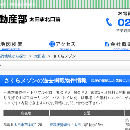
ら青い空鶴巻不動産部
営業時間
賃貸)地域から探す
>
太田市
>
さくらメゾン
ン
さくらメゾン
の過去掲載物件情報
現況の確認はお気軽にお
～西本町物件～トリプルゼロ 礼金￥0 敷金￥0 家賃1ヶ月無料☆初期
り良好です◎フローリング バス･トイレ別 駐車場１台無料♪コンビニが
スメです♪内覧できますのでお気軽にお問い合わせ下さい！
所在地
交通
築
群馬県
太田市
西本町
1-28
東武伊勢崎線
「
太田
」駅 徒歩15分
2
軽