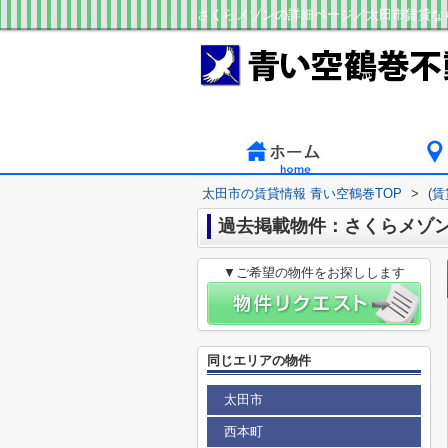
さくらメゾンの詳細ページ／太田市賃貸な
太田市の賃貸情報 青い空鶴巻TOP
>
(
過去掲載物件：さくらメゾ
▼ご希望の物件をお探しします
同じエリアの物件
太田市
西本町