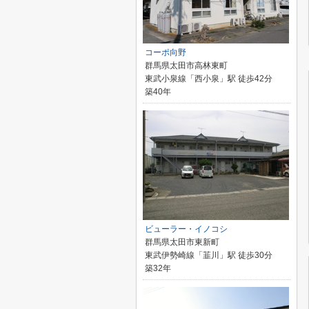
コーポ向野
群馬県太田市高林東町
東武小泉線「西小泉」駅 徒歩42分
築40年
ビューラー・イノコシ
群馬県太田市東新町
東武伊勢崎線「韮川」駅 徒歩30分
築32年