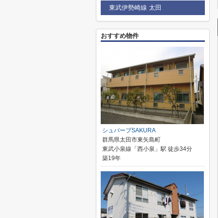
東武伊勢崎線 太田
おすすめ物件
シュパーブSAKURA
群馬県太田市東矢島町
東武小泉線「西小泉」駅 徒歩34分
築19年