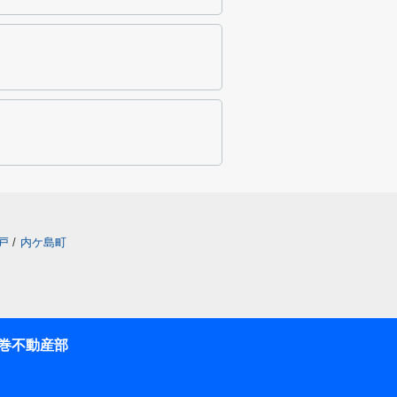
戸
/
内ケ島町
巻不動産部