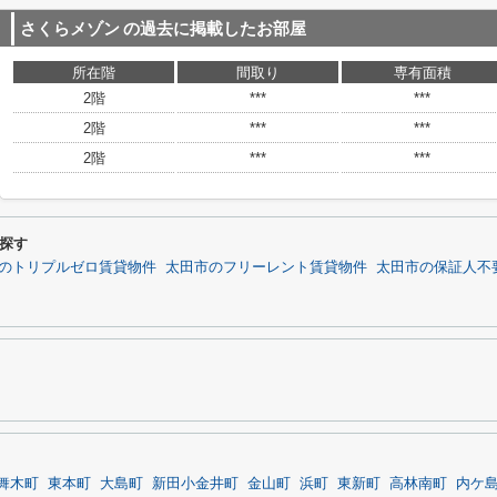
さくらメゾン
の過去に掲載したお部屋
所在階
間取り
専有面積
2階
***
***
2階
***
***
2階
***
***
探す
のトリプルゼロ賃貸物件
太田市のフリーレント賃貸物件
太田市の保証人不
舞木町
東本町
大島町
新田小金井町
金山町
浜町
東新町
高林南町
内ケ