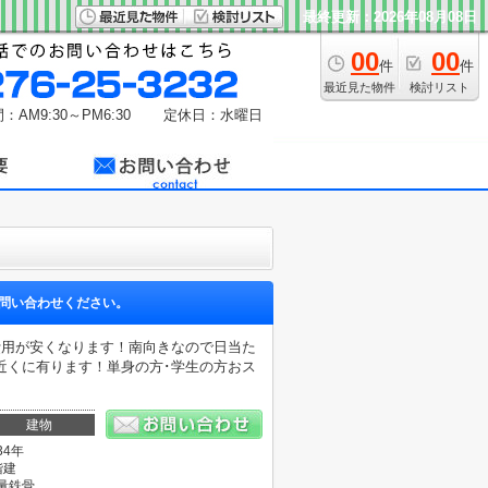
最終更新：2026年08月08日
00
00
件
件
最近見た物件
検討リスト
：AM9:30～PM6:30
定休日：水曜日
問い合わせください。
費用が安くなります！南向きなので日当た
近くに有ります！単身の方･学生の方おス
建物
34年
階建
量鉄骨