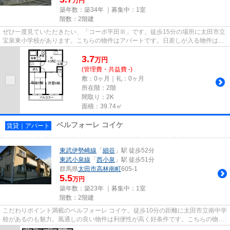
万円
築年数：築34年 ｜募集中：
1室
階数：2階建
ぜひ一度見ていただきたい、「コーポ平田Ⅲ」です。徒歩15分の場所に太田市立
宝泉東小学校があります。こちらの物件はアパートです。日差しが入る物件は毎
日を快適に過ごす事ができるア...
3.7
万
円
(管理費・共益費 -)
敷：0ヶ月｜礼：0ヶ月
所在階：2階
間取り：2K
面積：39.74㎡
ベルフォーレ コイケ
賃貸｜アパート
東武伊勢崎線
「
細谷
」駅 徒歩52分
東武小泉線
「
西小泉
」駅 徒歩51分
群馬県
太田市
高林南町
605-1
5.5
万円
築年数：築23年 ｜募集中：
1室
階数：2階建
こだわりポイント満載のベルフォーレ コイケ。徒歩10分の距離に太田市立南中学
校があるのも魅力。風通しの良い物件は利便性が高く好条件です。こちらの物件
はアパートです。ココ東武伊...