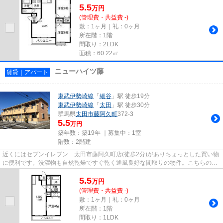
5.5
万
円
(管理費・共益費 -)
敷：1ヶ月｜礼：0ヶ月
所在階：1階
間取り：2LDK
面積：60.22㎡
ニューハイツ藤
賃貸｜アパート
東武伊勢崎線
「
細谷
」駅 徒歩19分
東武伊勢崎線
「
太田
」駅 徒歩30分
群馬県
太田市
藤阿久町
372-3
5.5
万円
築年数：築19年 ｜募集中：
1室
階数：2階建
近くにはセブンイレブン 太田市藤阿久町店(徒歩2分)がありちょっとした買い物
に便利です。洗濯物も自然乾燥ですぐ乾く通風良好な間取りの物件。こちらの物
件はアパートです。利便性の...
5.5
万
円
(管理費・共益費 -)
敷：1ヶ月｜礼：0ヶ月
所在階：1階
間取り：1LDK