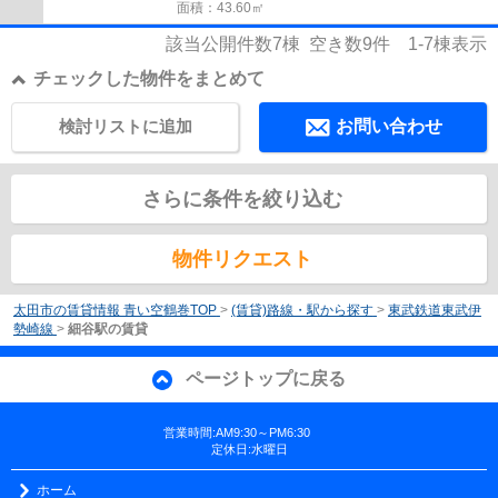
面積：43.60㎡
該当公開件数
7
棟 空き数
9
件
1-7
棟表示
チェックした物件をまとめて
検討リストに追加
お問い合わせ
さらに条件を絞り込む
物件リクエスト
太田市の賃貸情報 青い空鶴巻TOP
>
(賃貸)路線・駅から探す
>
東武鉄道東武伊
勢崎線
>
細谷駅の賃貸
ページトップに戻る
営業時間:AM9:30～PM6:30
定休日:水曜日
ホーム