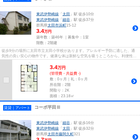
東武伊勢崎線
「
太田
」駅 徒歩10分
東武伊勢崎線
「
細谷
」駅 徒歩37分
群馬県
太田市
浜町
15-12
3.4
万円
築年数：築46年 ｜募集中：
1室
階数：2階建
徒歩9分の場所に太田市立太田小学校があります。アレルギー予防に適した、通
気性の良い安心の物件です。健康な体は新鮮な空気を吸うところから。利便性の
高い徒歩10分の物件です。こち...
3.4
万
円
(管理費・共益費 -)
敷：0ヶ月｜礼：0ヶ月
所在階：2階
間取り：2K
面積：23.18㎡
コーポ平田Ⅲ
賃貸｜アパート
東武伊勢崎線
「
細谷
」駅 徒歩16分
東武伊勢崎線
「
太田
」駅 徒歩32分
群馬県
太田市
藤阿久町
321
3.7