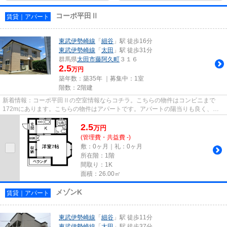
コーポ平田Ⅱ
賃貸｜アパート
東武伊勢崎線
「
細谷
」駅 徒歩16分
東武伊勢崎線
「
太田
」駅 徒歩31分
群馬県
太田市
藤阿久町
３１６
2.5
万円
築年数：築35年 ｜募集中：
1室
階数：2階建
新着情報：コーポ平田Ⅱの空室情報ならコチラ。こちらの物件はコンビニまで
172mにあります。こちらの物件はアパートです。アパートの陽当りも良く、昼
間には照明要らずで経済的です。当...
2.5
万
円
(管理費・共益費 -)
敷：0ヶ月｜礼：0ヶ月
所在階：1階
間取り：1K
面積：26.00㎡
メゾンK
賃貸｜アパート
東武伊勢崎線
「
細谷
」駅 徒歩11分
東武伊勢崎線
「
太田
」駅 徒歩37分