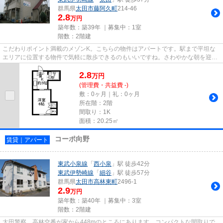
群馬県
太田市
藤阿久町
214-46
2.8
万円
築年数：築39年 ｜募集中：
1室
階数：2階建
こだわりポイント満載のメゾンK。こちらの物件はアパートです。駅まで平坦な
エリアに位置する物件で気軽に散歩できるのもいいですね。さわやかな朝を迎え
ることのできる通風良好な物件...
2.8
万
円
(管理費・共益費 -)
敷：0ヶ月｜礼：0ヶ月
所在階：2階
間取り：1K
面積：20.25㎡
コーポ向野
賃貸｜アパート
東武小泉線
「
西小泉
」駅 徒歩42分
東武伊勢崎線
「
細谷
」駅 徒歩57分
群馬県
太田市
高林東町
2496-1
2.9
万円
築年数：築40年 ｜募集中：
3室
階数：2階建
太田警察 高林交番が家から448mのところにあります。コンパクトな間取りで