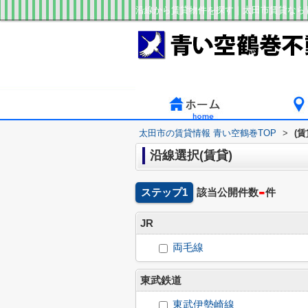
沿線から賃貸物件を探す｜太田市賃貸なら
太田市の賃貸情報 青い空鶴巻TOP
>
(
沿線選択(賃貸)
-
ステップ1
該当公開件数
件
JR
両毛線
東武鉄道
東武伊勢崎線