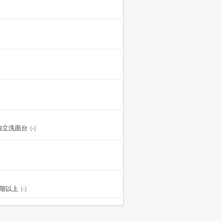
独立洗面台
(-)
2階以上
(-)