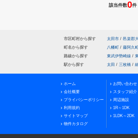
0
該当件数
件
市区町村から探す
太田市
/
邑楽郡
町名から探す
八幡町
/
藤阿久
路線から探す
東武伊勢崎線
/
駅から探す
太田
/
三枚橋
/
ホーム
お問い合わせ
会社概要
スタッフ紹介
プライバシーポリシー
周辺施設
利用規約
1R～1DK
サイトマップ
1LDK～2DK
物件カタログ