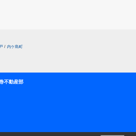
戸
/
内ケ島町
巻不動産部