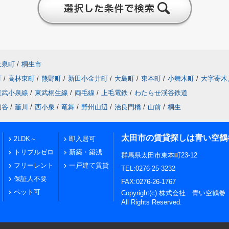
大泉町
/
桐生市
町
/
高林東町
/
熊野町
/
新田小金井町
/
大島町
/
東本町
/
小舞木町
/
大字寄木
東武小泉線
/
東武桐生線
/
両毛線
/
上毛電鉄
/
わたらせ渓谷鉄道
細谷
/
韮川
/
西小泉
/
竜舞
/
野州山辺
/
治良門橋
/
山前
/
桐生
太田市の賃貸探しは青い空鶴
2LDK～
即入居可
トリプルゼロ
新築・築浅
群馬県太田市東本町23-12
フリーレント
一戸建て賃貸
TEL:0276-25-3232
保証人不要
FAX:0276-26-1767
ペット可
Copyright(c) 株式会社 青い空鶴巻
All Rights Reserved.