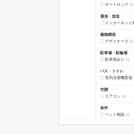
オートロック
(-)
通信・放送
インターネット
建物構造
デザイナーズ
(-)
駐車場・駐輪場
駐車場あり
(-)
バス・トイレ
室内洗濯機置場
空調
エアコン
(-)
条件
ペット相談
(-)