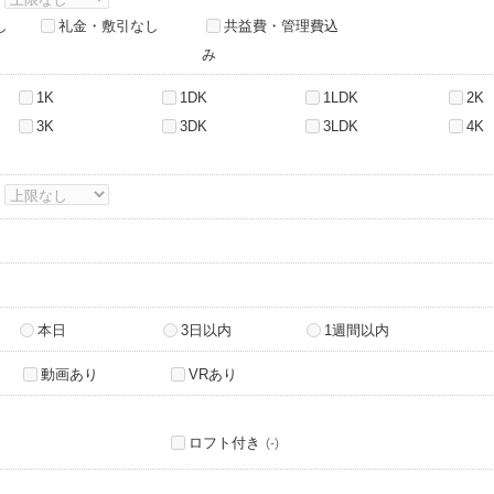
し
礼金・敷引なし
共益費・管理費込
み
1K
1DK
1LDK
2K
3K
3DK
3LDK
4K
～
本日
3日以内
1週間以内
動画あり
VRあり
ロフト付き
(-)