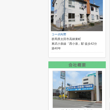
コーポ向野
群馬県太田市高林東町
東武小泉線「西小泉」駅 徒歩42分
築40年