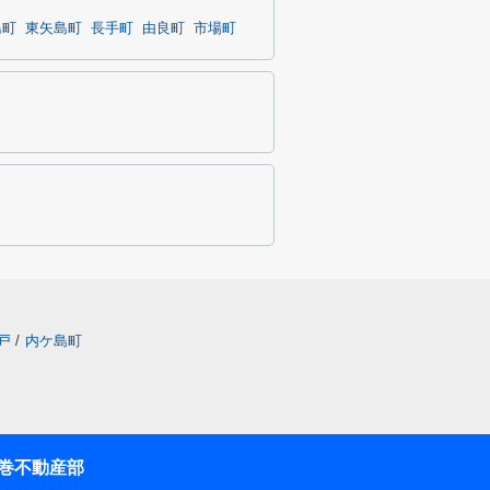
島町
東矢島町
長手町
由良町
市場町
戸
/
内ケ島町
巻不動産部