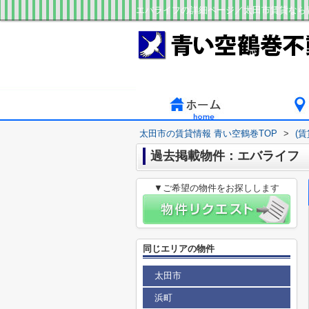
エバライフの詳細ページ／太田市賃貸なら
太田市の賃貸情報 青い空鶴巻TOP
>
(
過去掲載物件：エバライフ
▼ご希望の物件をお探しします
同じエリアの物件
太田市
浜町