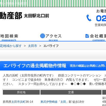
青い空鶴巻不動産部
営業時間
賃貸)地域から探す
>
太田市
>
エバライフ
エバライフ
の過去掲載物件情報
現況の確認はお気軽にお問
人気の浜町（太田市役所の町内です） 鉄筋コンクリートのマンション 
す！ コンビニまで徒歩4分 単身者の方◎ 内覧もできます。 ぜひ一
ださい。 スタッフ一同お待ちしております～ ◆◇◆◇◆ 青い空鶴巻不動産部
所在地
交通
築
群馬県
太田市
浜町
36-14
東武伊勢崎線
「
太田
」駅 徒歩18分
4
鉄