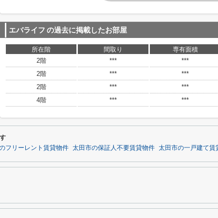
エバライフ
の過去に掲載したお部屋
所在階
間取り
専有面積
2階
***
***
2階
***
***
2階
***
***
4階
***
***
す
のフリーレント賃貸物件
太田市の保証人不要賃貸物件
太田市の一戸建て賃