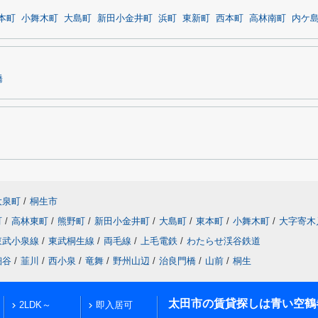
本町
小舞木町
大島町
新田小金井町
浜町
東新町
西本町
高林南町
内ケ
橋
大泉町
/
桐生市
町
/
高林東町
/
熊野町
/
新田小金井町
/
大島町
/
東本町
/
小舞木町
/
大字寄木
東武小泉線
/
東武桐生線
/
両毛線
/
上毛電鉄
/
わたらせ渓谷鉄道
細谷
/
韮川
/
西小泉
/
竜舞
/
野州山辺
/
治良門橋
/
山前
/
桐生
太田市の賃貸探しは青い空鶴
2LDK～
即入居可