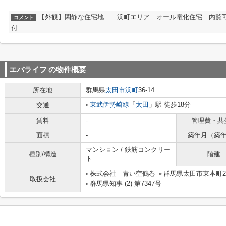
【外観】閑静な住宅地 浜町エリア オール電化住宅 内覧可
コメント
付
エバライフ
の物件概要
所在地
群馬県
太田市
浜町
36-14
東武伊勢崎線
「
太田
」駅 徒歩18分
交通
賃料
-
管理費・共
面積
-
築年月（築
マンション / 鉄筋コンクリー
種別/構造
階建
ト
株式会社 青い空鶴巻
群馬県太田市東本町23
取扱会社
群馬県知事 (2) 第7347号