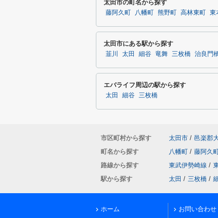
太田市の町名から探す
藤阿久町
八幡町
熊野町
高林東町
東
太田市にある駅から探す
韮川
太田
細谷
竜舞
三枚橋
治良門
エバライフ周辺の駅から探す
太田
細谷
三枚橋
市区町村から探す
太田市
/
邑楽郡
町名から探す
八幡町
/
藤阿久
路線から探す
東武伊勢崎線
/
駅から探す
太田
/
三枚橋
/
ホーム
お問い合わせ