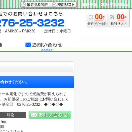
最終更新：2026年08月06日
00
00
件
件
最近見た物件
検討リスト
：AM9:30～PM6:30
定休日：水曜日
い合わせください。
オール電化ですので光熱費が抑えられま
度、お部屋探しのご相談にお問い合わせく
 0276-25-3232 ◆◇◆◇◆
建物
19年
階建
筋コンクリート