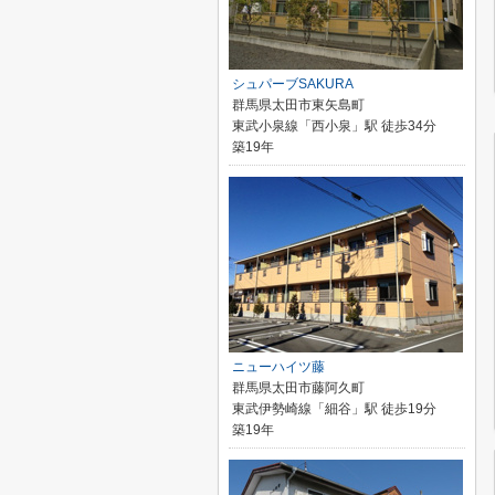
シュパーブSAKURA
群馬県太田市東矢島町
東武小泉線「西小泉」駅 徒歩34分
築19年
ニューハイツ藤
群馬県太田市藤阿久町
東武伊勢崎線「細谷」駅 徒歩19分
築19年