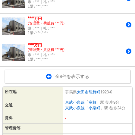
敷：***｜礼：***
1階 / *** / ***
***
万円
(管理費・共益費 ***円)
敷：***｜礼：***
1階 / *** / ***
***
万円
(管理費・共益費 ***円)
敷：***｜礼：***
1階 / *** / ***
全8件を表示する
所在地
群馬県
太田市
龍舞町
1923-6
東武小泉線
「
竜舞
」駅 徒歩9分
交通
東武小泉線
「
小泉町
」駅 徒歩24分
賃料
-
管理費等
-