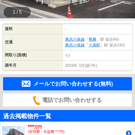
1 / 5
賃料
-
東武小泉線
「
竜舞
」駅 徒歩9分
交通
東武小泉線
「
小泉町
」駅 徒歩24分
間取り(面積)
-(-)
築年月
2019年 3月(築7年)
メールでお問い合わせする(無料)
電話でお問い合わせする
過去掲載物件一覧
***
万円
(管理費・共益費 ***円)