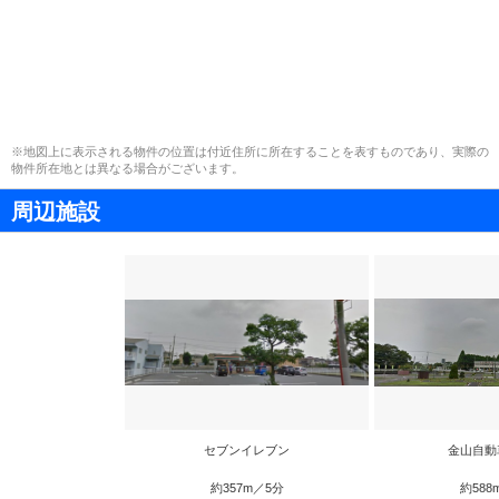
※地図上に表示される物件の位置は付近住所に所在することを表すものであり、実際の
物件所在地とは異なる場合がございます。
周辺施設
セブンイレブン
金山自動
約357m／5分
約588