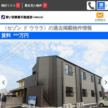
0
0
検討リスト
最近見た物件
お問合せ
〈セゾン ド ウララ〉の過去掲載物件情報
賃料
***
万円