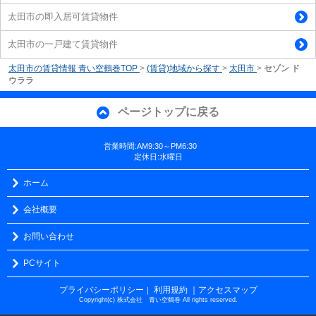
太田市の即入居可賃貸物件
太田市の一戸建て賃貸物件
太田市の賃貸情報 青い空鶴巻TOP
>
(賃貸)地域から探す
>
太田市
>
セゾン ド
ウララ
ページトップに戻る
営業時間:AM9:30～PM6:30
定休日:水曜日
ホーム
会社概要
お問い合わせ
PCサイト
プライバシーポリシー
利用規約
｜アクセスマップ
｜
Copyright(c) 株式会社 青い空鶴巻 All rights reserved.