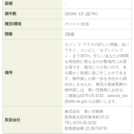
面積
-
築年数
2019年 3月 (築7年)
種別/構造
アパート/木造
階建
2階建
セゾン ド ウララの詳しい情報。歩い
てすぐ。コンビニ「セブンイレブ
ン」まで357m。忙しいあなたの時間
を有効的に使えるのが敷地内ごみ置
き場です。陽当たりが良いので、冬
備考
も暖かく快適に過ごすことができま
す。物件探しの第一歩を当社から踏
み出しませんか。東武小泉線竜舞の
物件探しは 青い空鶴巻にお任せ。
ご連絡は0276-25-3232、aoisora_ota
@ybb.ne.jpからお願いします。
株式会社 青い空鶴巻
群馬県太田市東本町23-12
取扱会社
TEL:0276-25-3232
群馬県知事 (2) 第7347号