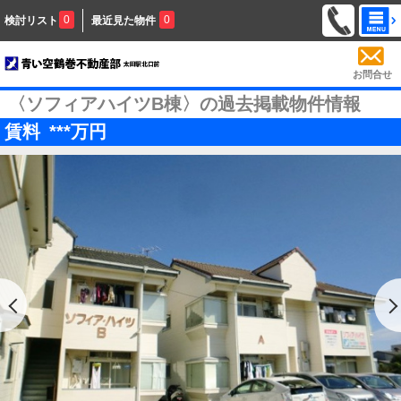
0
0
検討リスト
最近見た物件
お問合せ
〈ソフィアハイツB棟〉の過去掲載物件情報
賃料
***
万円