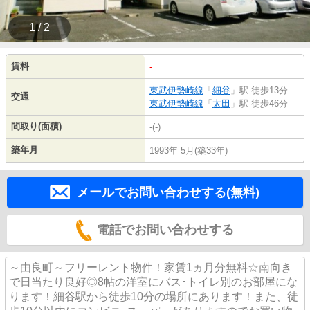
1 / 2
賃料
-
東武伊勢崎線
「
細谷
」駅 徒歩13分
交通
東武伊勢崎線
「
太田
」駅 徒歩46分
間取り(面積)
-(-)
築年月
1993年 5月(築33年)
メールでお問い合わせする(無料)
電話でお問い合わせする
～由良町～フリーレント物件！家賃1ヵ月分無料☆南向き
で日当たり良好◎8帖の洋室にバス･トイレ別のお部屋にな
ります！細谷駅から徒歩10分の場所にあります！また、徒