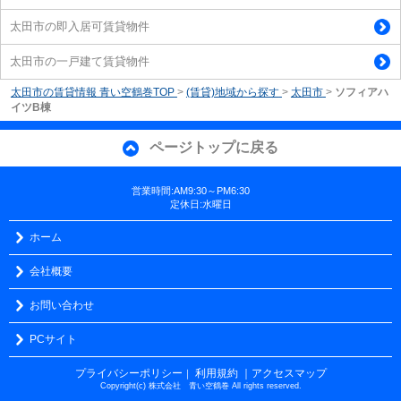
太田市の即入居可賃貸物件
太田市の一戸建て賃貸物件
太田市の賃貸情報 青い空鶴巻TOP
>
(賃貸)地域から探す
>
太田市
>
ソフィアハ
イツB棟
ページトップに戻る
営業時間:AM9:30～PM6:30
定休日:水曜日
ホーム
会社概要
お問い合わせ
PCサイト
プライバシーポリシー
利用規約
｜アクセスマップ
｜
Copyright(c) 株式会社 青い空鶴巻 All rights reserved.