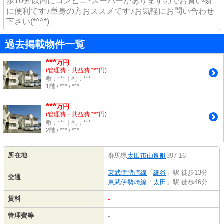
歩10分以内にコンビニ･スーパーがありますのでお買い物
に便利です♪単身の方おススメです♪お気軽にお問い合わせ
下さい(*^^*)
過去掲載物件一覧
***
万円
(管理費・共益費 ***円)
敷：***｜礼：***
1階 / *** / ***
***
万円
(管理費・共益費 ***円)
敷：***｜礼：***
2階 / *** / ***
所在地
群馬県
太田市
由良町
397-16
東武伊勢崎線
「
細谷
」駅 徒歩13分
交通
東武伊勢崎線
「
太田
」駅 徒歩46分
賃料
-
管理費等
-