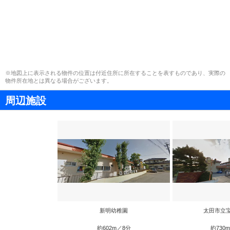
※地図上に表示される物件の位置は付近住所に所在することを表すものであり、実際の
物件所在地とは異なる場合がございます。
周辺施設
新明幼稚園
太田市立
約602m／8分
約730