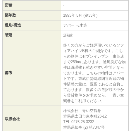
面積
-
築年数
1993年 5月 (築33年)
種別/構造
アパート/木造
階建
2階建
多くの方からご好評頂いているソフ
ィアハイツB棟のご紹介です。こち
らの物件はセブンイレブン 由良店
まで259mにあります。通風良好な物
件は洗濯物も乾きやすい空間となっ
備考
ております。こちらの物件はアパー
トです。東武伊勢崎線細谷近辺の物
件情報の量は、豊富であると自負し
ております。数多くの選択肢の中か
ら賃貸物件をお求めなら、 青い空
鶴巻をご利用ください。
株式会社 青い空鶴巻
群馬県太田市東本町23-12
取扱会社
TEL:0276-25-3232
群馬県知事 (2) 第7347号