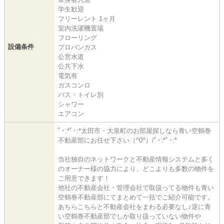
学生歓迎
フリーレント 1ヶ月
室内洗濯機置場
フローリング
設備条件
プロパンガス
公営水道
公共下水
電気有
ガスコンロ
バス・トイレ別
シャワー
エアコン
ﾟ･:*ﾟ･:*太田市・大泉町のお部屋探しなら青い空鶴巻
不動産部にお任せ下さい（^0^）/ﾟ･:*ﾟ･:*
当社独自のネットワークと不動産情報システムと多く
のオーナー様の協力により、どこよりも多数の物件を
ご用意できます！
他社の不動産会社・管理会社で取扱ってる物件も青い
空鶴巻不動産部にてまとめて一括でご紹介可能です。
あちらこちらと不動産会社をまわる必要なし♪逆に青
い空鶴巻不動産部でしか取り扱っていない物件や