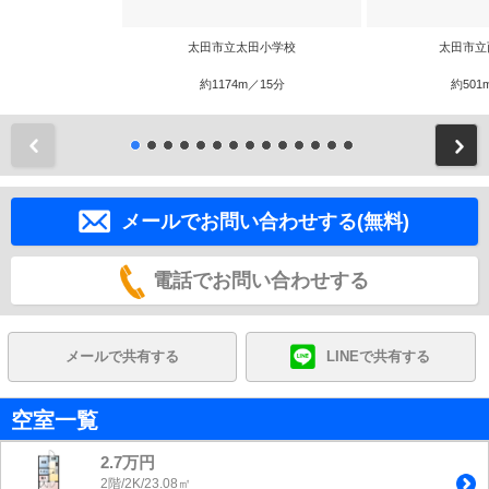
太田市立太田小学校
太田市立
約1174m／15分
約501
前
メールでお問い合わせする(無料)
電話でお問い合わせする
メールで共有する
LINEで共有する
空室一覧
2.7万円
2階/2K/23.08㎡