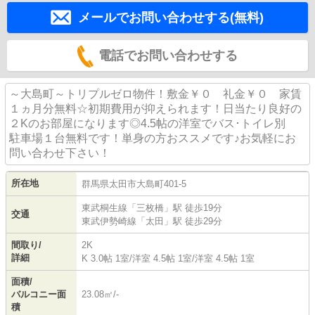
メールでお問い合わせする(無料)
電話でお問い合わせする
～大島町～トリプルゼロ物件！敷金￥０ 礼金￥０ 家賃
１ヵ月分無料☆初期費用が抑えられます！日当たり良好の
２Kのお部屋になります◎4.5帖の洋室でバス･トイレ別
駐車場１台無料です！単身の方おススメです♪お気軽にお
問い合わせ下さい！
所在地
群馬県
太田市
大島町
401-5
東武桐生線
「
三枚橋
」駅 徒歩19分
交通
東武伊勢崎線
「
太田
」駅 徒歩29分
間取り/
2K
詳細
K 3.0帖 1室
/
洋室 4.5帖 1室
/
洋室 4.5帖 1室
面積/
バルコニー面
23.08㎡/-
積