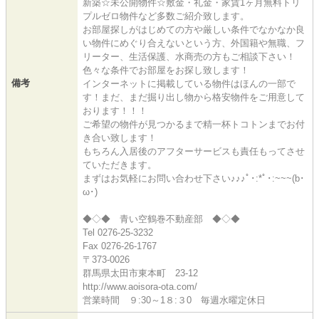
新築☆未公開物件☆敷金・礼金・家賃1ヶ月無料トリ
プルゼロ物件など多数ご紹介致します。
お部屋探しがはじめての方や厳しい条件でなかなか良
い物件にめぐり合えないという方、外国籍や無職、フ
リーター、生活保護、水商売の方もご相談下さい！
色々な条件でお部屋をお探し致します！
備考
インターネットに掲載している物件はほんの一部で
す！まだ、まだ掘り出し物から格安物件をご用意して
おります！！！
ご希望の物件が見つかるまで精一杯トコトンまでお付
き合い致します！
もちろん入居後のアフターサービスも責任もってさせ
ていただきます。
まずはお気軽にお問い合わせ下さい♪♪♪ﾟ･:*ﾟ･:~~~(b･
ω･)
◆◇◆ 青い空鶴巻不動産部 ◆◇◆
Tel 0276-25-3232
Fax 0276-26-1767
〒373-0026
群馬県太田市東本町 23-12
http://www.aoisora-ota.com/
営業時間 ９:30～1８:３0 毎週水曜定休日