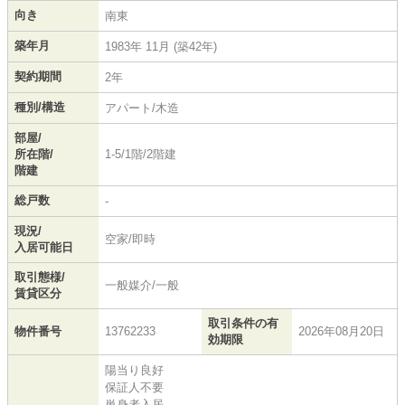
向き
南東
築年月
1983年 11月 (築42年)
契約期間
2年
種別/構造
アパート/木造
部屋/
所在階/
1-5/1階/2階建
階建
総戸数
-
現況/
空家/即時
入居可能日
取引態様/
一般媒介/一般
賃貸区分
取引条件の有
物件番号
13762233
2026年08月20日
効期限
陽当り良好
保証人不要
単身者入居