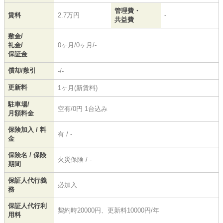
管理費・
賃料
2.7万円
-
共益費
敷金/
礼金/
0ヶ月/0ヶ月/-
保証金
償却/敷引
-/-
更新料
1ヶ月(新賃料)
駐車場/
空有/0円 1台込み
月額料金
保険加入 / 料
有 / -
金
保険名 / 保険
火災保険 / -
期間
保証人代行義
必加入
務
保証人代行利
契約時20000円、更新料10000円/年
用料