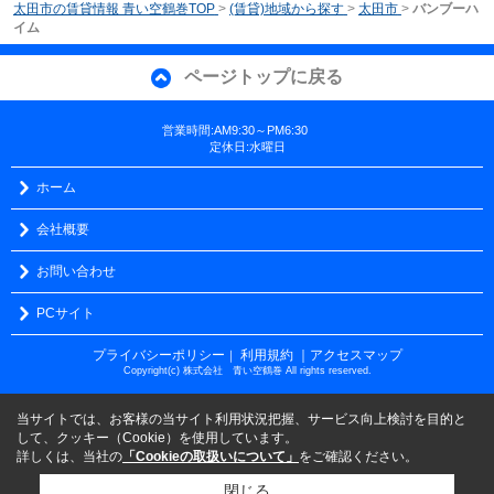
太田市の賃貸情報 青い空鶴巻TOP
>
(賃貸)地域から探す
>
太田市
>
バンブーハ
イム
ページトップに戻る
営業時間:AM9:30～PM6:30
定休日:水曜日
ホーム
会社概要
お問い合わせ
PCサイト
プライバシーポリシー
利用規約
｜アクセスマップ
｜
Copyright(c) 株式会社 青い空鶴巻 All rights reserved.
当サイトでは、お客様の当サイト利用状況把握、サービス向上検討を目的と
して、クッキー（Cookie）を使用しています。
詳しくは、当社の
「Cookieの取扱いについて」
をご確認ください。
閉じる