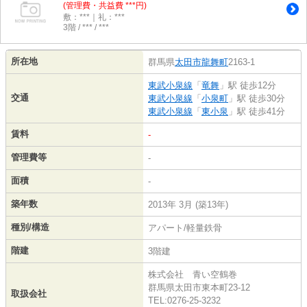
(管理費・共益費 ***円)
敷：***｜礼：***
3階 / *** / ***
所在地
群馬県
太田市
龍舞町
2163-1
東武小泉線
「
竜舞
」駅 徒歩12分
交通
東武小泉線
「
小泉町
」駅 徒歩30分
東武小泉線
「
東小泉
」駅 徒歩41分
賃料
-
管理費等
-
面積
-
築年数
2013年 3月 (築13年)
種別/構造
アパート/軽量鉄骨
階建
3階建
株式会社 青い空鶴巻
群馬県太田市東本町23-12
取扱会社
TEL:0276-25-3232