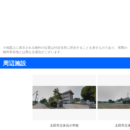
※地図上に表示される物件の位置は付近住所に所在することを表すものであり、実際の
物件所在地とは異なる場合がございます。
周辺施設
太田市立休泊小学校
太田市立