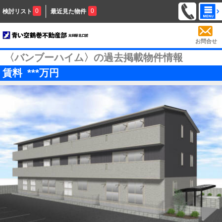
0
0
検討リスト
最近見た物件
お問合せ
〈バンブーハイム〉の過去掲載物件情報
賃料
***
万円