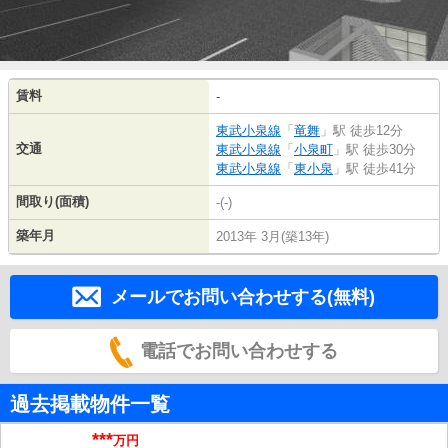
賃料
-
東武小泉線
「
竜舞
」駅 徒歩12分
交通
東武小泉線
「
小泉町
」駅 徒歩30分
東武小泉線
「
東小泉
」駅 徒歩41分
間取り(面積)
-(-)
築年月
2013年 3月(築13年)
メールでお問い合わせする(無料)
電話でお問い合わせする
過去掲載物件一覧
***
万円