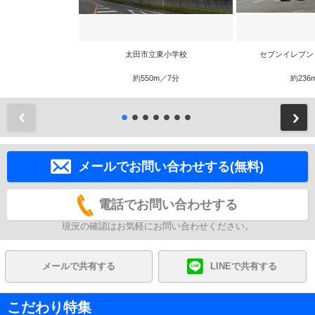
太田市立東小学校
セブンイレブン
約550m／7分
約236
前
メールでお問い合わせする(無料)
電話でお問い合わせする
現況の確認はお気軽にお問い合わせください。
メールで共有する
LINEで共有する
こだわり特集