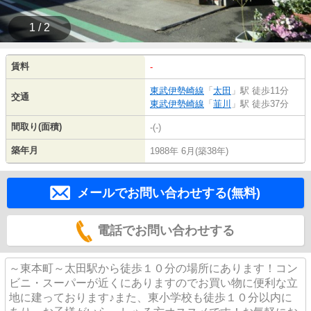
1 / 2
賃料
-
東武伊勢崎線
「
太田
」駅 徒歩11分
交通
東武伊勢崎線
「
韮川
」駅 徒歩37分
間取り(面積)
-(-)
築年月
1988年 6月(築38年)
メールでお問い合わせする(無料)
電話でお問い合わせする
～東本町～太田駅から徒歩１０分の場所にあります！コン
ビニ・スーパーが近くにありますのでお買い物に便利な立
地に建っております♪また、東小学校も徒歩１０分以内に