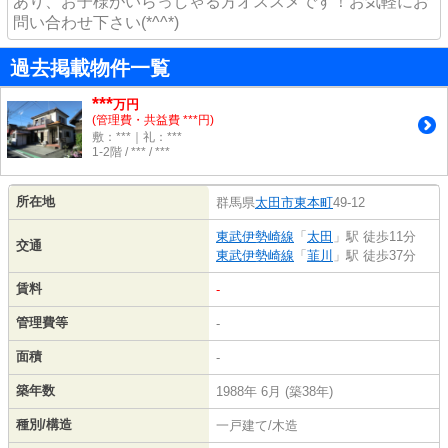
あり、お子様がいらっしゃる方オススメです！お気軽にお
問い合わせ下さい(*^^*)
過去掲載物件一覧
***
万円
(管理費・共益費 ***円)
敷：***｜礼：***
1-2階 / *** / ***
所在地
群馬県
太田市
東本町
49-12
東武伊勢崎線
「
太田
」駅 徒歩11分
交通
東武伊勢崎線
「
韮川
」駅 徒歩37分
賃料
-
管理費等
-
面積
-
築年数
1988年 6月 (築38年)
種別/構造
一戸建て/木造