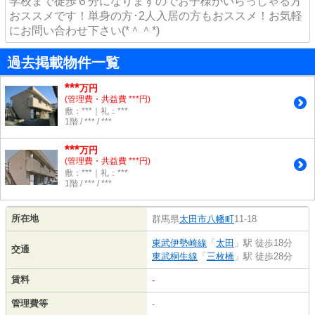
学校まで徒歩６分になりますのでお子様がいらっしゃる方
おススメです！単身の方･2人入居の方もおススメ！お気軽
にお問い合わせ下さい(*＾＾*)
過去掲載物件一覧
***
万円
(管理費・共益費 ***円)
敷：***｜礼：***
1階 / *** / ***
***
万円
(管理費・共益費 ***円)
敷：***｜礼：***
1階 / *** / ***
所在地
群馬県
太田市
八幡町
11-18
東武伊勢崎線
「
太田
」駅 徒歩18分
交通
東武桐生線
「
三枚橋
」駅 徒歩28分
賃料
-
管理費等
-