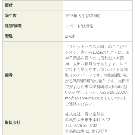
面積
-
築年数
1995年 5月 (築31年)
種別/構造
アパート/鉄骨造
階建
2階建
「ラビットハウス八幡」のここがイ
チオシ。家から132mのところに、薬
や日用品を買うのに便利なスギ薬
局 太田八幡町店があります。レイ
アウトも変えやすいコンパクトな間
備考
取りのアパートです。移動範囲が広
がる2駅利用可能な物件です。太田市
で探すなら東武伊勢崎線太田周辺は
いかがでしょうか。0276-25-3232やi
nfo@aoisora-ota.co.jpよりいつでも
ご連絡ください。
株式会社 青い空鶴巻
群馬県太田市東本町23-12
取扱会社
TEL:0276-25-3232
群馬県知事 (2) 第7347号