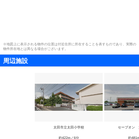
※地図上に表示される物件の位置は付近住所に所在することを表すものであり、実際の
物件所在地とは異なる場合がございます。
周辺施設
太田市立太田小学校
セーブオン 
約422m／6分
約481