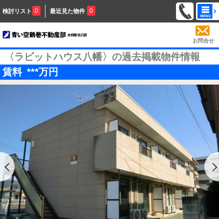
0
0
検討リスト
最近見た物件
お問合せ
〈ラビットハウス八幡〉の過去掲載物件情報
賃料
***
万円