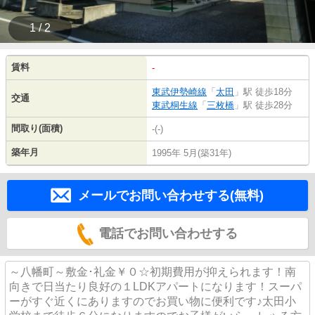
1 / 2
賃料
-
東武伊勢崎線
「
太田
」駅 徒歩18分
交通
東武桐生線
「
三枚橋
」駅 徒歩28分
間取り(面積)
-(-)
築年月
1995年 5月(築31年)
メールでお問い合わせする(無料)
電話でお問い合わせする
～八幡町～敷金･礼金￥０☆初期費用が抑えられます！南
向きで日当たり良好の１LDKアパートになります！スーパ
ーがすぐ近くにありますのでお買い物に便利です♪太田小