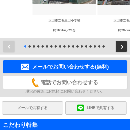
太田市立毛里田小学校
太田市立毛
約1661m／21分
約2077
前
メールでお問い合わせする(無料)
電話でお問い合わせする
現況の確認はお気軽にお問い合わせください。
メールで共有する
LINEで共有する
こだわり特集