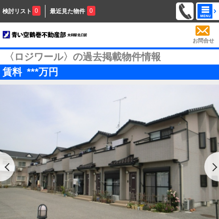
0
0
検討リスト
最近見た物件
お問合せ
〈ロジワール〉の過去掲載物件情報
賃料
***
万円