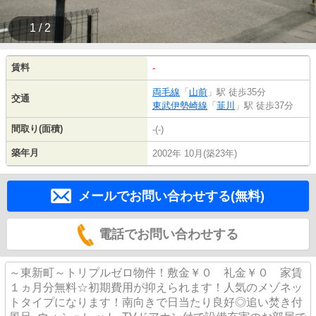
1 / 2
賃料
-
両毛線
「
山前
」駅 徒歩35分
交通
東武伊勢崎線
「
韮川
」駅 徒歩37分
間取り(面積)
-(-)
築年月
2002年 10月(築23年)
メールでお問い合わせする(無料)
電話でお問い合わせする
～東新町～トリプルゼロ物件！敷金￥０ 礼金￥０ 家賃
１ヵ月分無料☆初期費用が抑えられます！人気のメゾネッ
トタイプになります！南向きで日当たり良好◎追い焚き付