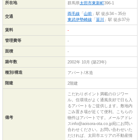
所在地
群馬県
太田市
東新町
396-1
両毛線
「
山前
」駅 徒歩34～35分
交通
東武伊勢崎線
「
韮川
」駅 徒歩37分
賃料
-
管理費等
-
面積
-
築年数
2002年 10月 (築23年)
種別/構造
アパート/木造
階建
2階建
こだわりポイント満載のロジワー
ル。住環境がよく通風良好で日も入
るアパートをご提供します。敷地内
ごみ置き場が近くて便利。こちらの
備考
物件はアパートです。メールアドレ
スinfo@aoisora-ota.co.jp宛にお問い
合わせください。お問い合わせいた
だければ、太田市エリアの不動産情