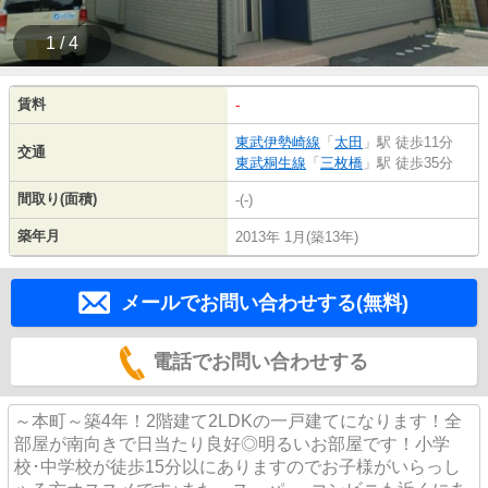
1 / 4
賃料
-
東武伊勢崎線
「
太田
」駅 徒歩11分
交通
東武桐生線
「
三枚橋
」駅 徒歩35分
間取り(面積)
-(-)
築年月
2013年 1月(築13年)
メールでお問い合わせする(無料)
電話でお問い合わせする
～本町～築4年！2階建て2LDKの一戸建てになります！全
部屋が南向きで日当たり良好◎明るいお部屋です！小学
校･中学校が徒歩15分以にありますのでお子様がいらっし