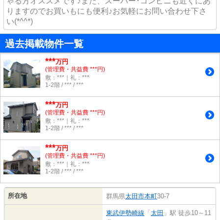
ゃる方オススメです♪また、スーパー･コンビニも近くにあ
りますのでお買いもにも便利♪お気軽にお問い合わせ下さ
い(*^^*)
過去掲載物件一覧
***
万円
(管理費・共益費 ***円)
敷：***｜礼：***
1-2階 / *** / ***
***
万円
(管理費・共益費 ***円)
敷：***｜礼：***
1-2階 / *** / ***
***
万円
(管理費・共益費 ***円)
敷：***｜礼：***
1-2階 / *** / ***
所在地
群馬県
太田市
本町
30-7
東武伊勢崎線
「
太田
」駅 徒歩10～11