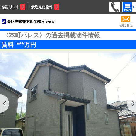
0
0
検討リスト
最近見た物件
お問合せ
〈本町パレス〉の過去掲載物件情報
賃料
***
万円