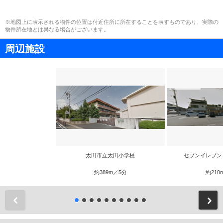
※地図上に表示される物件の位置は付近住所に所在することを表すものであり、実際の
物件所在地とは異なる場合がございます。
周辺施設
太田市立太田小学校
セブンイレブン
約389m／5分
約210
前