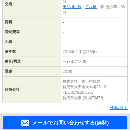
分
交通
東武桐生線
「
三枚橋
」駅 徒歩35～36
分
賃料
-
管理費等
-
面積
-
築年数
2013年 1月 (築13年)
種別/構造
一戸建て/木造
階建
2階建
株式会社 青い空鶴巻
群馬県太田市東本町23-12
取扱会社
TEL:0276-25-3232
群馬県知事 (2) 第7347号
情報の見方
メールでお問い合わせする(無料)