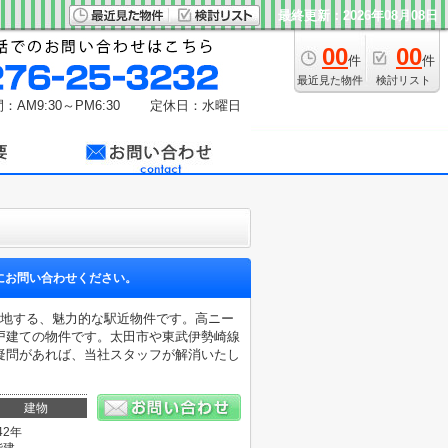
最終更新：2026年08月08日
00
00
件
件
最近見た物件
検討リスト
：AM9:30～PM6:30
定休日：水曜日
にお問い合わせください。
立地する、魅力的な駅近物件です。高ニー
戸建ての物件です。太田市や東武伊勢崎線
疑問があれば、当社スタッフが解消いたし
建物
42年