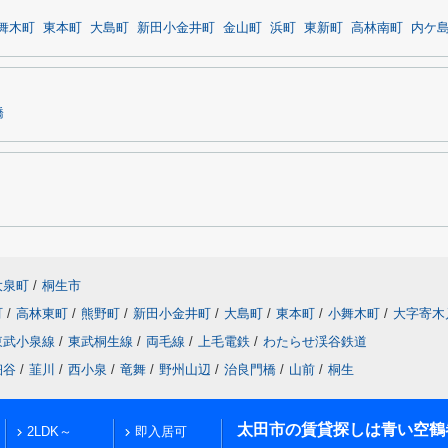
舞木町
東本町
大島町
新田小金井町
金山町
浜町
東新町
高林南町
内ケ
橋
大泉町
/
桐生市
町
/
高林東町
/
熊野町
/
新田小金井町
/
大島町
/
東本町
/
小舞木町
/
大字寄木
東武小泉線
/
東武桐生線
/
両毛線
/
上毛電鉄
/
わたらせ渓谷鉄道
細谷
/
韮川
/
西小泉
/
竜舞
/
野州山辺
/
治良門橋
/
山前
/
桐生
太田市の賃貸探しは青い空鶴
2LDK～
即入居可