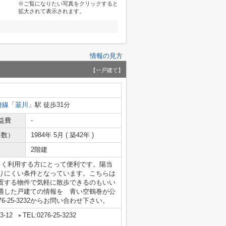
※ご覧になりたい写真をクリックすると
拡大されて表示されます。
情報の見方
【一戸建て】
崎線
「
韮川
」駅 徒歩31分
益費
-
年数）
1984年 5月 ( 築42年 )
2階建
多く利用する方にとって便利です。陽当
りにくい条件となっています。こちらは
置する物件で気軽に散歩できるのもいい
適した戸建ての情報を 青い空鶴巻が公
-25-3232からお問い合わせ下さい。
-12
TEL:0276-25-3232