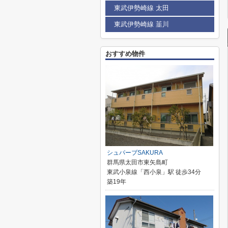
東武伊勢崎線 太田
東武伊勢崎線 韮川
おすすめ物件
シュパーブSAKURA
群馬県太田市東矢島町
東武小泉線「西小泉」駅 徒歩34分
築19年