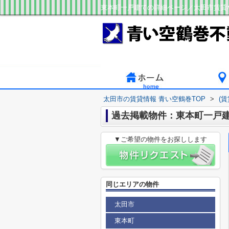
東本町一戸建ての詳細ページ／太田市賃貸
太田市の賃貸情報 青い空鶴巻TOP
>
(
過去掲載物件：東本町一戸
▼ご希望の物件をお探しします
同じエリアの物件
太田市
東本町