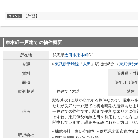
【外観】
コメント
東本町一戸建て
の物件概要
所在地
群馬県
太田市
東本町
5-11
東武伊勢崎線
「
太田
」駅 徒歩8分
東武伊勢
交通
賃料
-
管理費・共
面積
-
築年月（築
種別/構造
一戸建て / 木造
階建
駅徒歩8分に駅が立地する物件なので、電車を
たりが良好な一戸建ては梅雨時期の湿気もたま
備考
一戸建ての物件です。駅まで平坦なエリアに位
ですね。東武伊勢崎線太田を利用している方に
開中しています。詳細を確認されたい方は、0276
株式会社 青い空鶴巻
群馬県太田市東本町23
取扱会社
群馬県知事 (2) 第7347号