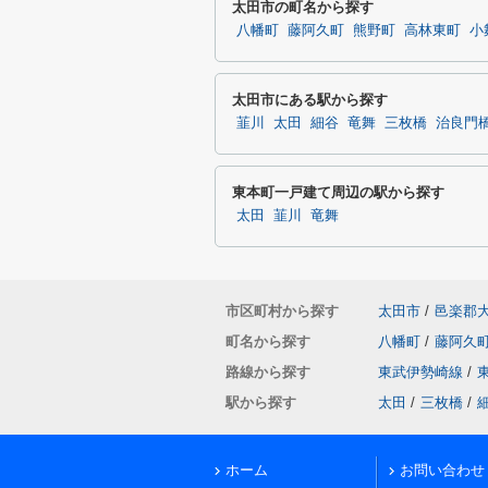
太田市の町名から探す
八幡町
藤阿久町
熊野町
高林東町
小
太田市にある駅から探す
韮川
太田
細谷
竜舞
三枚橋
治良門
東本町一戸建て周辺の駅から探す
太田
韮川
竜舞
市区町村から探す
太田市
/
邑楽郡
町名から探す
八幡町
/
藤阿久
路線から探す
東武伊勢崎線
/
駅から探す
太田
/
三枚橋
/
ホーム
お問い合わせ