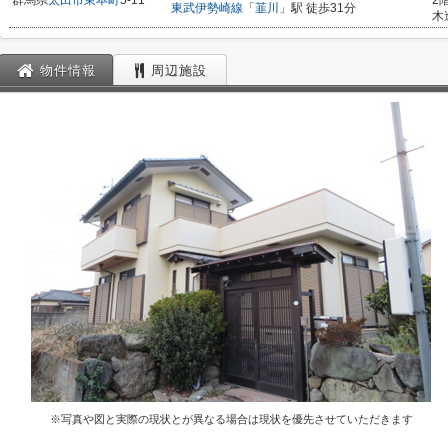
群馬県
太田市
東本町
5-11
2
東武伊勢崎線
「
韮川
」駅 徒歩31分
木
物件情報
周辺施設
※写真や図と実際の現状とが異なる場合は現状を優先させていただきます