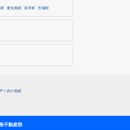
島町
東矢島町
長手町
市場町
戸
/
内ケ島町
巻不動産部