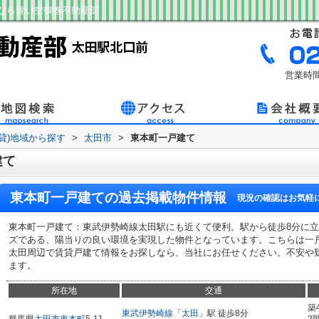
なら青い空鶴巻不動産部
営業時間
賃貸)地域から探す
>
太田市
>
東本町一戸建て
建て
東本町一戸建て
の過去掲載物件情報
現況の確認はお気軽
東本町一戸建て：東武伊勢崎線太田駅にも近くて便利。駅から徒歩8分に
ズである、陽当りの良い環境を実現した物件となっています。こちらは一
太田周辺で賃貸戸建て情報をお探しなら、当社にお任せください。不安や
ます。
所在地
交通
築
東武伊勢崎線
「
太田
」駅 徒歩8分