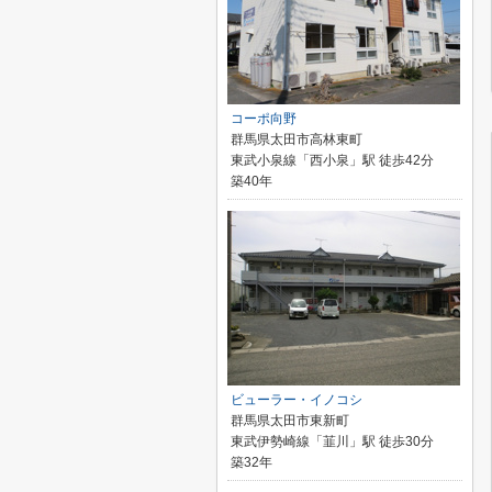
コーポ向野
群馬県太田市高林東町
東武小泉線「西小泉」駅 徒歩42分
築40年
ビューラー・イノコシ
群馬県太田市東新町
東武伊勢崎線「韮川」駅 徒歩30分
築32年