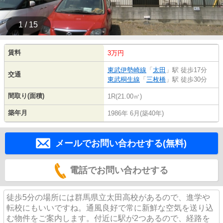
1 / 15
賃料
3万円
東武伊勢崎線
「
太田
」駅 徒歩17分
交通
東武桐生線
「
三枚橋
」駅 徒歩30分
間取り(面積)
1R(21.00㎡)
築年月
1986年 6月(築40年)
メールでお問い合わせする(無料)
電話でお問い合わせする
徒歩5分の場所には群馬県立太田高校があるので、進学や
転校にもいいですね。通風良好で常に新鮮な空気を送り込
む物件をご案内します。付近に駅が2つあるので、経路を