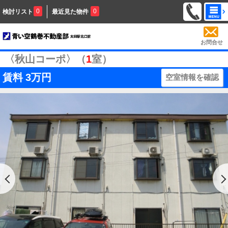
0
0
検討リスト
最近見た物件
お問合せ
〈秋山コーポ〉（
1
室）
賃料
3万円
空室情報を確認