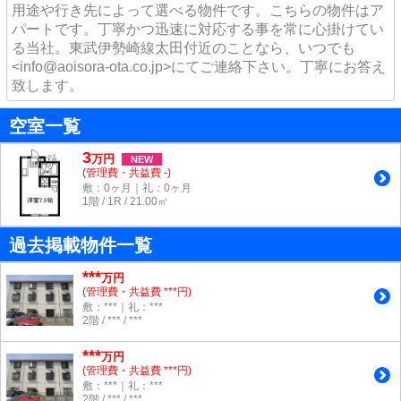
用途や行き先によって選べる物件です。こちらの物件はア
パートです。丁寧かつ迅速に対応する事を常に心掛けてい
る当社。東武伊勢崎線太田付近のことなら、いつでも
<info@aoisora-ota.co.jp>にてご連絡下さい。丁寧にお答え
致します。
空室一覧
3
万
円
NEW
(管理費・共益費 -)
敷：0ヶ月｜礼：0ヶ月
1階 / 1R / 21.00㎡
過去掲載物件一覧
***
万円
(管理費・共益費 ***円)
敷：***｜礼：***
2階 / *** / ***
***
万円
(管理費・共益費 ***円)
敷：***｜礼：***
2階 / *** / ***