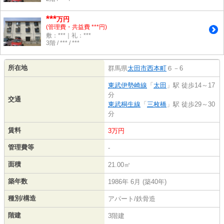
***
万円
(管理費・共益費 ***円)
敷：***｜礼：***
3階 / *** / ***
所在地
群馬県
太田市
西本町
６－6
東武伊勢崎線
「
太田
」駅 徒歩14～17
分
交通
東武桐生線
「
三枚橋
」駅 徒歩29～30
分
賃料
3万円
管理費等
-
面積
21.00㎡
築年数
1986年 6月 (築40年)
種別/構造
アパート/鉄骨造
階建
3階建