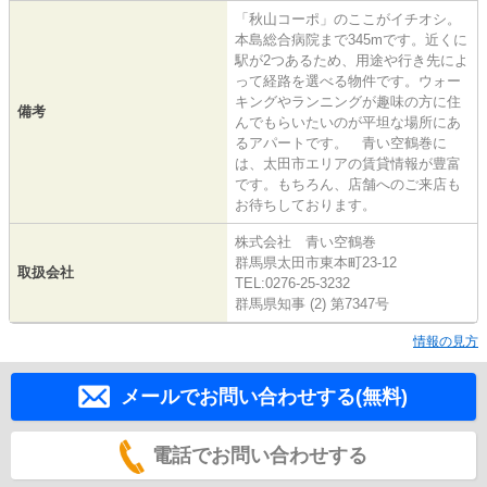
「秋山コーポ」のここがイチオシ。
本島総合病院まで345mです。近くに
駅が2つあるため、用途や行き先によ
って経路を選べる物件です。ウォー
キングやランニングが趣味の方に住
備考
んでもらいたいのが平坦な場所にあ
るアパートです。 青い空鶴巻に
は、太田市エリアの賃貸情報が豊富
です。もちろん、店舗へのご来店も
お待ちしております。
株式会社 青い空鶴巻
群馬県太田市東本町23-12
取扱会社
TEL:0276-25-3232
群馬県知事 (2) 第7347号
情報の見方
メールでお問い合わせする(無料)
電話でお問い合わせする