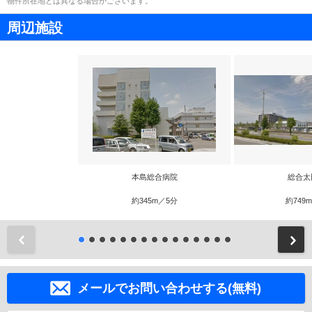
物件所在地とは異なる場合がございます。
周辺施設
本島総合病院
総合太
約345m／5分
約749
前
メールでお問い合わせする(無料)