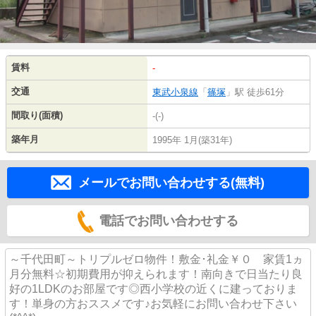
賃料
-
交通
東武小泉線
「
篠塚
」駅 徒歩61分
間取り(面積)
-(-)
築年月
1995年 1月(築31年)
メールでお問い合わせする(無料)
電話でお問い合わせする
～千代田町～トリプルゼロ物件！敷金･礼金￥０ 家賃1ヵ
月分無料☆初期費用が抑えられます！南向きで日当たり良
好の1LDKのお部屋です◎西小学校の近くに建っておりま
す！単身の方おススメです♪お気軽にお問い合わせ下さい