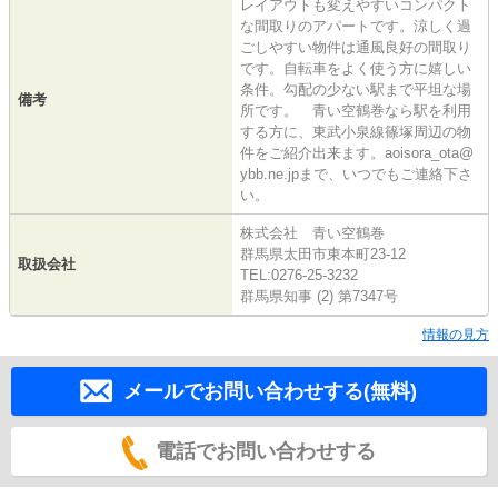
レイアウトも変えやすいコンパクト
な間取りのアパートです。涼しく過
ごしやすい物件は通風良好の間取り
です。自転車をよく使う方に嬉しい
条件。勾配の少ない駅まで平坦な場
備考
所です。 青い空鶴巻なら駅を利用
する方に、東武小泉線篠塚周辺の物
件をご紹介出来ます。aoisora_ota@
ybb.ne.jpまで、いつでもご連絡下さ
い。
株式会社 青い空鶴巻
群馬県太田市東本町23-12
取扱会社
TEL:0276-25-3232
群馬県知事 (2) 第7347号
情報の見方
メールでお問い合わせする(無料)
電話でお問い合わせする