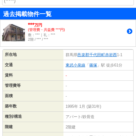
(*^^*)
過去掲載物件一覧
***
万円
(管理費・共益費 ***円)
敷：***｜礼：***
2階 / *** / ***
所在地
群馬県
邑楽郡千代田町
赤岩西
1-1
交通
東武小泉線
「
篠塚
」駅 徒歩61分
賃料
-
管理費等
-
面積
-
築年数
1995年 1月 (築31年)
種別/構造
アパート/鉄骨造
階建
2階建