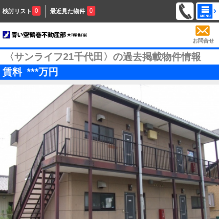
0
0
検討リスト
最近見た物件
お問合せ
〈サンライフ21千代田〉の過去掲載物件情報
賃料
***
万円