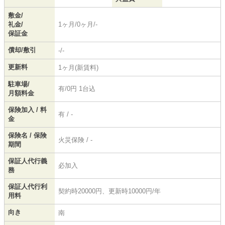
敷金/
礼金/
1ヶ月/0ヶ月/-
保証金
償却/敷引
-/-
更新料
1ヶ月(新賃料)
駐車場/
有/0円 1台込
月額料金
保険加入 / 料
有 / -
金
保険名 / 保険
火災保険 / -
期間
保証人代行義
必加入
務
保証人代行利
契約時20000円、更新時10000円/年
用料
向き
南