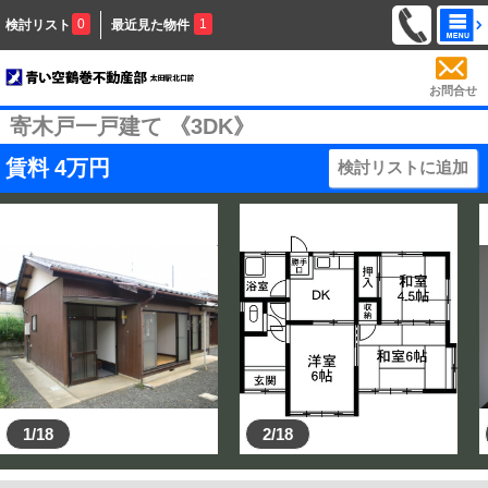
0
1
検討リスト
最近見た物件
お問合せ
寄木戸一戸建て 《3DK》
賃料
4
万円
検討リストに追加
1/18
2/18