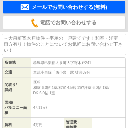
メールでお問い合わせする(無料)
電話でお問い合わせする
～大泉町寄木戸物件～平屋の一戸建てです！和室・洋室
両方有り！物件のことについてお気軽にお問い合わせ下さ
い！
所在地
群馬県
邑楽郡大泉町
大字寄木戸
241
交通
東武小泉線
「
西小泉
」駅 徒歩37分
3DK
間取り/
和室 6.0帖 1室
/
和室 4.5帖 1室
/
洋室 6.0帖 1室
/
詳細
DK 6.0帖 1室
面積/
バルコニー面
47.11㎡/-
積
管理費・
賃料
4万円
-
共益費