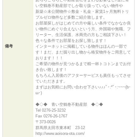
い空鶴巻不動産部でしか取り扱っていない物件や
新築☆未公開物件☆敷金・礼金・家賃1ヶ月無料トリ
プルゼロ物件など多数ご紹介致します。
お部屋探しがはじめての方や厳しい条件でなかなか良
い物件にめぐり合えないという方、外国籍や無職、フ
リーター、生活保護、水商売の方もご相談下さい！
色々な条件でお部屋をお探し致します！
備考
インターネットに掲載している物件はほんの一部で
す！まだ、まだ掘り出し物から格安物件をご用意して
おります！！！
ご希望の物件が見つかるまで精一杯トコトンまでお付
き合い致します！
もちろん入居後のアフターサービスも責任もってさせ
ていただきます。
まずはお気軽にお問い合わせ下さい♪♪♪ﾟ･:*ﾟ･:~~~(b･
ω･)
◆◇◆ 青い空鶴巻不動産部 ◆◇◆
Tel 0276-25-3232
Fax 0276-26-1767
〒373-0026
群馬県太田市東本町 23-12
http://www.aoisora-ota.com/