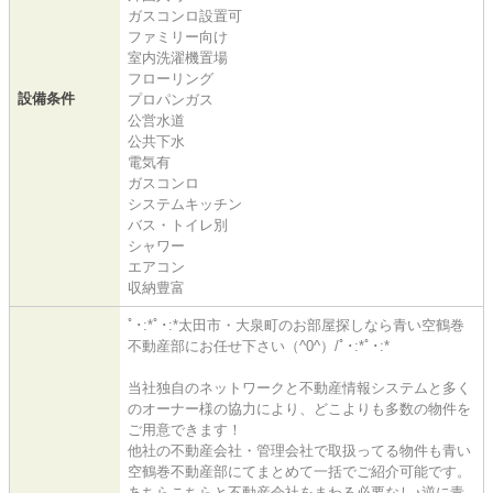
ガスコンロ設置可
ファミリー向け
室内洗濯機置場
フローリング
設備条件
プロパンガス
公営水道
公共下水
電気有
ガスコンロ
システムキッチン
バス・トイレ別
シャワー
エアコン
収納豊富
ﾟ･:*ﾟ･:*太田市・大泉町のお部屋探しなら青い空鶴巻
不動産部にお任せ下さい（^0^）/ﾟ･:*ﾟ･:*
当社独自のネットワークと不動産情報システムと多く
のオーナー様の協力により、どこよりも多数の物件を
ご用意できます！
他社の不動産会社・管理会社で取扱ってる物件も青い
空鶴巻不動産部にてまとめて一括でご紹介可能です。
あちらこちらと不動産会社をまわる必要なし♪逆に青