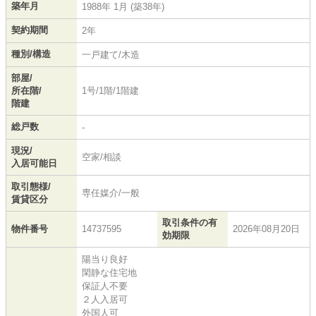
築年月
1988年 1月 (築38年)
契約期間
2年
種別/構造
一戸建て/木造
部屋/
所在階/
1号/1階/1階建
階建
総戸数
-
現況/
空家/相談
入居可能日
取引態様/
専任媒介/一般
賃貸区分
取引条件の有
物件番号
14737595
2026年08月20日
効期限
陽当り良好
閑静な住宅地
保証人不要
２人入居可
外国人可