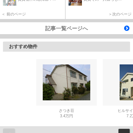
＜ 前のページ
＞次のページ
記事一覧ページへ
おすすめ物件
さつき荘
ヒルサイ
3.4万円
7.