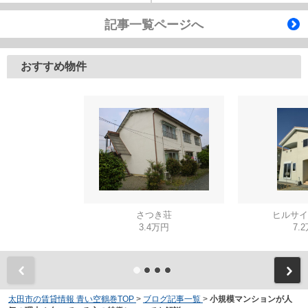
記事一覧ページへ
おすすめ物件
さつき荘
ヒルサイ
3.4万円
7.
太田市の賃貸情報 青い空鶴巻TOP
>
ブログ記事一覧
>
小規模マンションが人