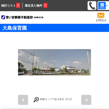
0
0
検討リスト
最近見た物件
お問合せ
大島保育園
前
次
画像タップで拡大表示【
1
/1】