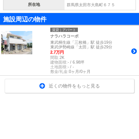
所在地
群馬県太田市大島町６７５
施設周辺の物件
賃貸｜アパート
ナラハラコーポ
東武桐生線「三枚橋」駅 徒歩19分
東武伊勢崎線「太田」駅 徒歩29分
2.7万円
間取:
2K
建物面積:
- / 6.98坪
土地面積:
- / -
敷金/礼金:
0ヶ月/0ヶ月
近くの物件をもっと見る