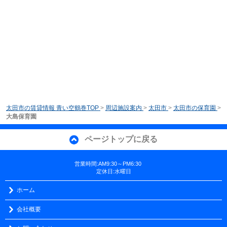
太田市の賃貸情報 青い空鶴巻TOP
>
周辺施設案内
>
太田市
>
太田市の保育園
>
大島保育園
ページトップに戻る
営業時間:AM9:30～PM6:30
定休日:水曜日
ホーム
会社概要