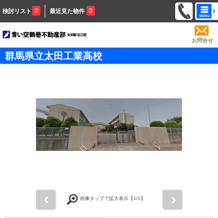
0
0
検討リスト
最近見た物件
お問合せ
群馬県立太田工業高校
前
次
画像タップで拡大表示【
1
/1】