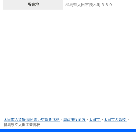
所在地
群馬県太田市茂木町３８０
太田市の賃貸情報 青い空鶴巻TOP
>
周辺施設案内
>
太田市
>
太田市の高校
>
群馬県立太田工業高校