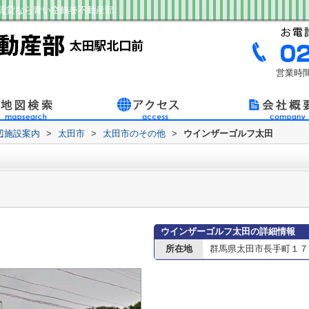
賃貸なら青い空鶴巻不動産部
営業時間
辺施設案内
>
太田市
>
太田市のその他
>
ウインザーゴルフ太田
ウインザーゴルフ太田の詳細情報
所在地
群馬県太田市長手町１７