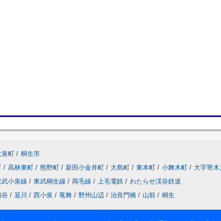
大泉町
/
桐生市
町
/
高林東町
/
熊野町
/
新田小金井町
/
大島町
/
東本町
/
小舞木町
/
大字寄木
東武小泉線
/
東武桐生線
/
両毛線
/
上毛電鉄
/
わたらせ渓谷鉄道
細谷
/
韮川
/
西小泉
/
竜舞
/
野州山辺
/
治良門橋
/
山前
/
桐生