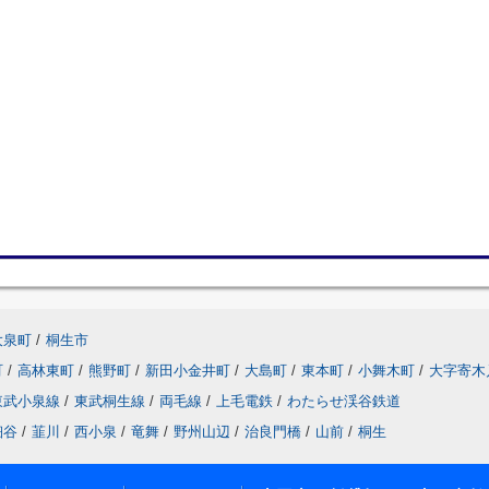
大泉町
/
桐生市
町
/
高林東町
/
熊野町
/
新田小金井町
/
大島町
/
東本町
/
小舞木町
/
大字寄木
東武小泉線
/
東武桐生線
/
両毛線
/
上毛電鉄
/
わたらせ渓谷鉄道
細谷
/
韮川
/
西小泉
/
竜舞
/
野州山辺
/
治良門橋
/
山前
/
桐生