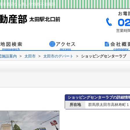
田市賃貸なら青い空鶴巻不動産部
営業時間
辺施設案内
>
太田市
>
太田市のデパート
>
ショッピングセンターラブ
ショッピングセンターラブの詳細情
所在地
群馬県太田市高林寿町１