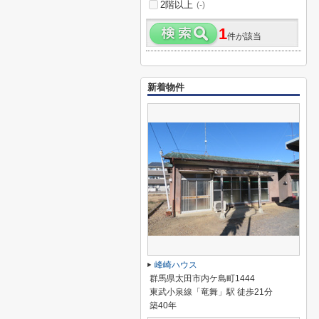
2階以上
(-)
1
件が該当
新着物件
峰崎ハウス
群馬県太田市内ケ島町1444
東武小泉線「竜舞」駅 徒歩21分
築40年