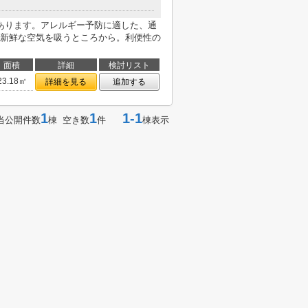
あります。アレルギー予防に適した、通
新鮮な空気を吸うところから。利便性の
面積
詳細
検討リスト
23.18㎡
詳細を見る
追加する
1
1
1-1
当公開件数
棟 空き数
件
棟表示