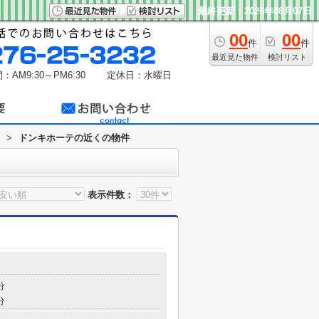
最終更新：2026年08月07日
00
00
件
件
最近見た物件
検討リスト
：AM9:30～PM6:30
定休日：水曜日
>
ドンキホーテの近くの物件
表示件数：
分
分