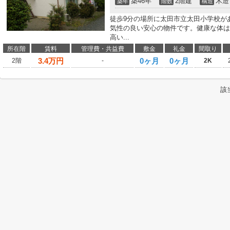
築46年
2階建
木造
築年
階数
構造
徒歩9分の場所に太田市立太田小学校が
気性の良い安心の物件です。健康な体は
高い...
所在階
賃料
管理費・共益費
敷金
礼金
間取り
3.4
万円
0ヶ月
0ヶ月
2階
-
2K
該