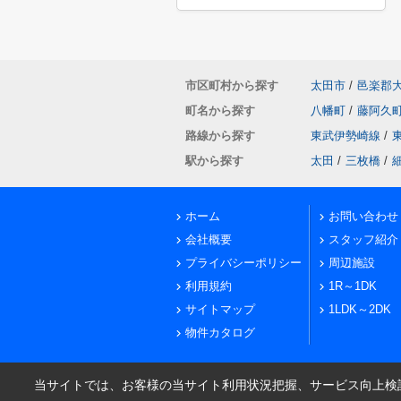
市区町村から探す
太田市
/
邑楽郡
町名から探す
八幡町
/
藤阿久
路線から探す
東武伊勢崎線
/
駅から探す
太田
/
三枚橋
/
ホーム
お問い合わせ
会社概要
スタッフ紹介
プライバシーポリシー
周辺施設
利用規約
1R～1DK
サイトマップ
1LDK～2DK
物件カタログ
当サイトでは、お客様の当サイト利用状況把握、サービス向上検討