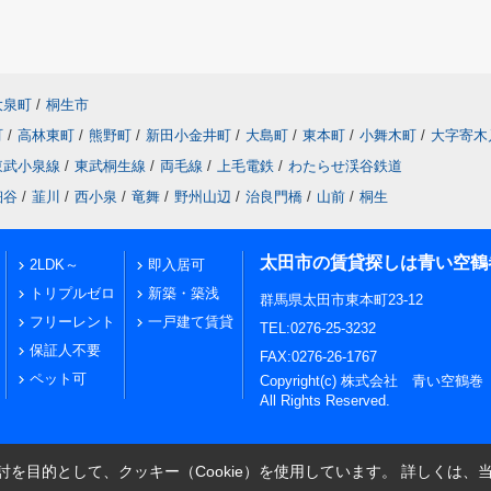
大泉町
/
桐生市
町
/
高林東町
/
熊野町
/
新田小金井町
/
大島町
/
東本町
/
小舞木町
/
大字寄木
東武小泉線
/
東武桐生線
/
両毛線
/
上毛電鉄
/
わたらせ渓谷鉄道
細谷
/
韮川
/
西小泉
/
竜舞
/
野州山辺
/
治良門橋
/
山前
/
桐生
太田市の賃貸探しは青い空鶴
2LDK～
即入居可
トリプルゼロ
新築・築浅
群馬県太田市東本町23-12
フリーレント
一戸建て賃貸
TEL:0276-25-3232
保証人不要
FAX:0276-26-1767
ペット可
Copyright(c) 株式会社 青い空鶴巻
All Rights Reserved.
を目的として、クッキー（Cookie）を使用しています。
詳しくは、