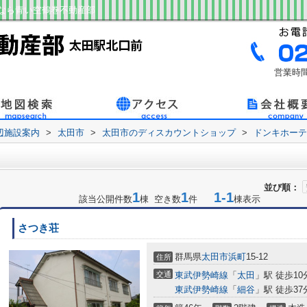
なら青い空鶴巻不動産部
営業時間
辺施設案内
>
太田市
>
太田市のディスカウントショップ
>
ドンキホーテ
並び順：
1
1
1-1
該当公開件数
棟 空き数
件
棟表示
さつき荘
群馬県
太田市
浜町
15-12
住所
交通
東武伊勢崎線
「
太田
」駅 徒歩10
東武伊勢崎線
「
細谷
」駅 徒歩37