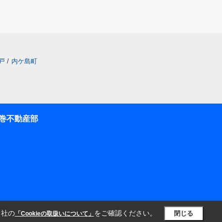
戸
/
内ケ島町
巻不動産部
当社の
をご確認ください。
閉じる
「Cookieの取扱いについて」