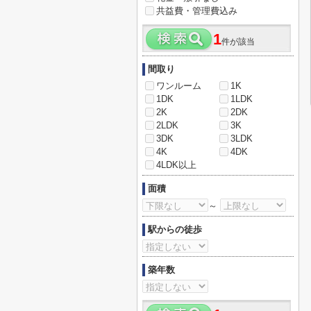
共益費・管理費込み
1
件が該当
間取り
ワンルーム
1K
1DK
1LDK
2K
2DK
2LDK
3K
3DK
3LDK
4K
4DK
4LDK以上
面積
～
駅からの徒歩
築年数