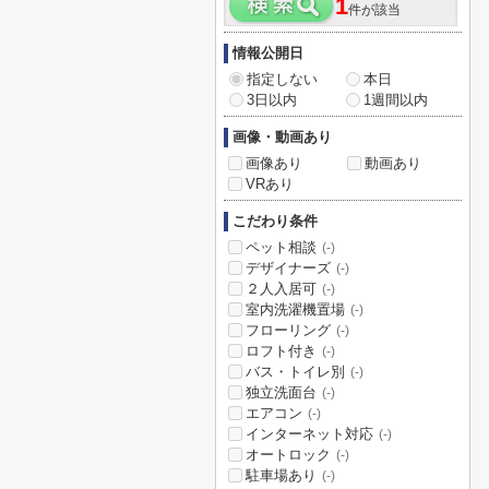
1
件が該当
情報公開日
指定しない
本日
3日以内
1週間以内
画像・動画あり
画像あり
動画あり
VRあり
こだわり条件
ペット相談
(-)
デザイナーズ
(-)
２人入居可
(-)
室内洗濯機置場
(-)
フローリング
(-)
ロフト付き
(-)
バス・トイレ別
(-)
独立洗面台
(-)
エアコン
(-)
インターネット対応
(-)
オートロック
(-)
駐車場あり
(-)