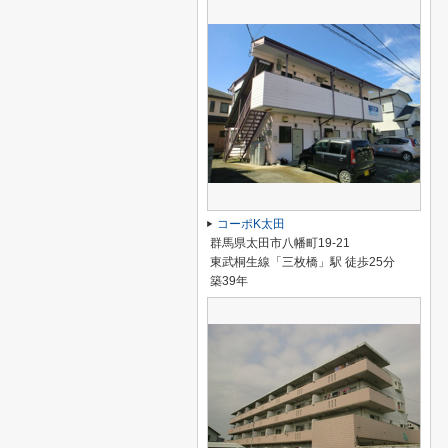
コーポK太田
群馬県太田市八幡町19-21
東武桐生線「三枚橋」駅 徒歩25分
築39年