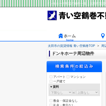
ドンキホーテ周辺の物件一覧｜太田市賃貸
太田市の賃貸情報 青い空鶴巻TOP
>
周
ドンキホーテ周辺物件
アパート
マンション
一戸建て
▼賃料
～
敷金・保証金なし
礼金・敷引なし