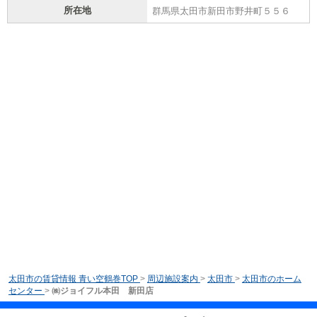
所在地
群馬県太田市新田市野井町５５６
太田市の賃貸情報 青い空鶴巻TOP
>
周辺施設案内
>
太田市
>
太田市のホーム
センター
>
㈱ジョイフル本田 新田店