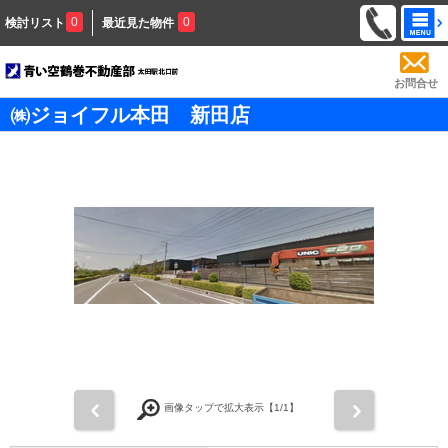
0
0
検討リスト
最近見た物件
お問合せ
㈱ジョイフル本田 新田店
前
次
画像タップで拡大表示【
1
/1】