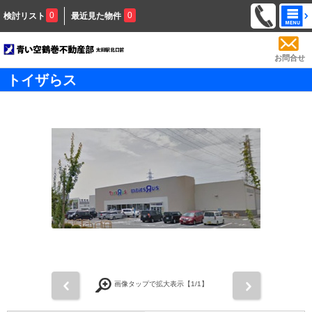
0
0
検討リスト
最近見た物件
お問合せ
トイザらス
前
次
画像タップで拡大表示【
1
/1】