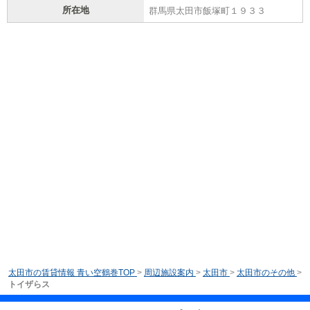
所在地
群馬県太田市飯塚町１９３３
太田市の賃貸情報 青い空鶴巻TOP
>
周辺施設案内
>
太田市
>
太田市のその他
>
トイザらス