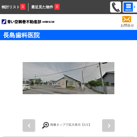
0
0
検討リスト
最近見た物件
お問合せ
長島歯科医院
前
次
画像タップで拡大表示【
1
/1】