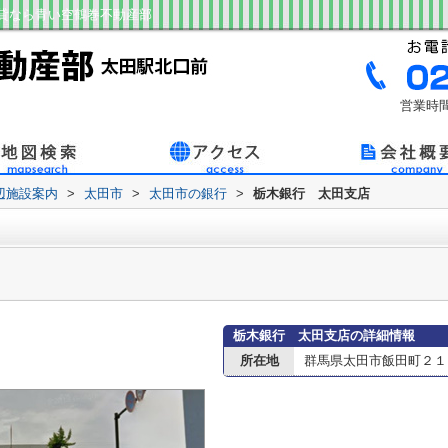
貸なら青い空鶴巻不動産部
営業時間
辺施設案内
>
太田市
>
太田市の銀行
>
栃木銀行 太田支店
栃木銀行 太田支店の詳細情報
所在地
群馬県太田市飯田町２１