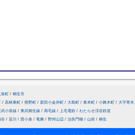
大泉町
/
桐生市
町
/
高林東町
/
熊野町
/
新田小金井町
/
大島町
/
東本町
/
小舞木町
/
大字寄木
東武小泉線
/
東武桐生線
/
両毛線
/
上毛電鉄
/
わたらせ渓谷鉄道
細谷
/
韮川
/
西小泉
/
竜舞
/
野州山辺
/
治良門橋
/
山前
/
桐生