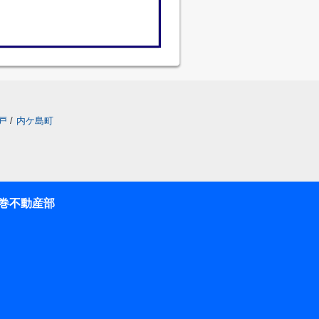
戸
/
内ケ島町
巻不動産部