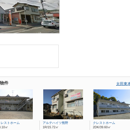
物件
太田東
クレストホーム
アルテハイツ熊野
クレストホーム
3.10㎡
1R/15.72㎡
2DK/39.60㎡