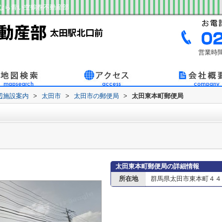
なら青い空鶴巻不動産部
営業時間
辺施設案内
>
太田市
>
太田市の郵便局
>
太田東本町郵便局
太田東本町郵便局の詳細情報
所在地
群馬県太田市東本町４４