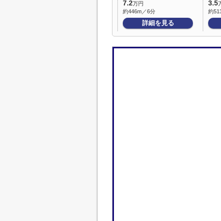
7.2
3.5
万円
約446m／6分
約51
詳細を見る