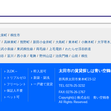
大泉町
/
桐生市
町
/
高林東町
/
熊野町
/
新田小金井町
/
大島町
/
東本町
/
小舞木町
/
大字寄木
東武小泉線
/
東武桐生線
/
両毛線
/
上毛電鉄
/
わたらせ渓谷鉄道
細谷
/
韮川
/
西小泉
/
竜舞
/
野州山辺
/
治良門橋
/
山前
/
桐生
太田市の賃貸探しは青い空鶴
2LDK～
即入居可
トリプルゼロ
新築・築浅
群馬県太田市東本町23-12
フリーレント
一戸建て賃貸
TEL:0276-25-3232
保証人不要
FAX:0276-26-1767
ペット可
Copyright(c) 株式会社 青い空鶴巻
All Rights Reserved.