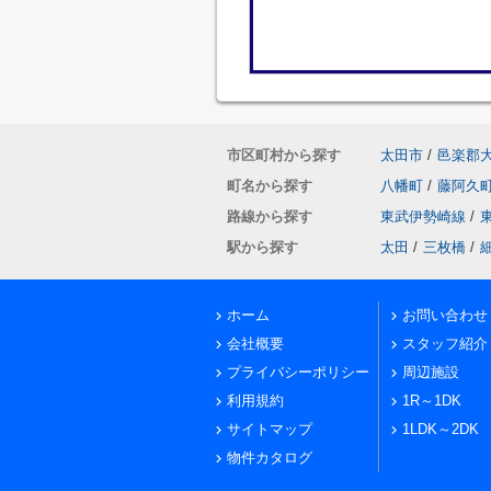
市区町村から探す
太田市
/
邑楽郡
町名から探す
八幡町
/
藤阿久
路線から探す
東武伊勢崎線
/
駅から探す
太田
/
三枚橋
/
ホーム
お問い合わせ
会社概要
スタッフ紹介
プライバシーポリシー
周辺施設
利用規約
1R～1DK
サイトマップ
1LDK～2DK
物件カタログ