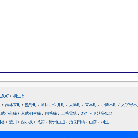
大泉町
/
桐生市
町
/
高林東町
/
熊野町
/
新田小金井町
/
大島町
/
東本町
/
小舞木町
/
大字寄木
東武小泉線
/
東武桐生線
/
両毛線
/
上毛電鉄
/
わたらせ渓谷鉄道
細谷
/
韮川
/
西小泉
/
竜舞
/
野州山辺
/
治良門橋
/
山前
/
桐生