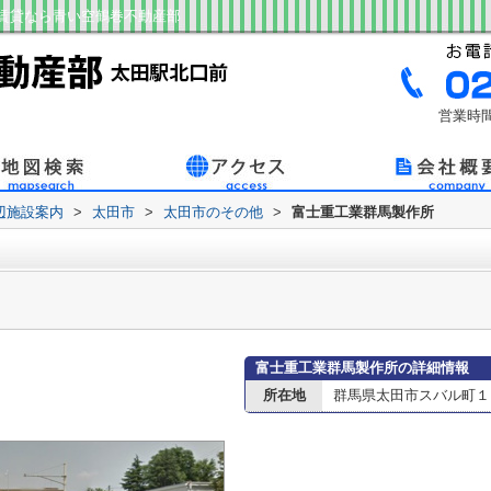
賃貸なら青い空鶴巻不動産部
営業時間
辺施設案内
>
太田市
>
太田市のその他
>
富士重工業群馬製作所
富士重工業群馬製作所の詳細情報
所在地
群馬県太田市スバル町１