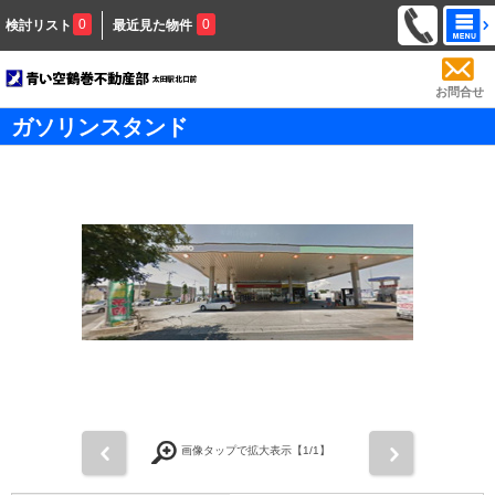
0
0
検討リスト
最近見た物件
お問合せ
ガソリンスタンド
前
次
画像タップで拡大表示【
1
/1】