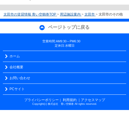
-
太田市の賃貸情報 青い空鶴巻TOP
>
周辺施設案内
>
太田市
>
太田市のその他
ページトップに戻る
営業時間:AM9:30～PM6:30
定休日:水曜日
ホーム
会社概要
お問い合わせ
PCサイト
プライバシーポリシー
利用規約
｜アクセスマップ
｜
Copyright(c) 株式会社 青い空鶴巻 All rights reserved.