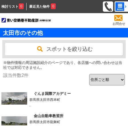
0
0
検討リスト
最近見た物件
お問合せ
太田市のその他
スポットを絞り込む
※物件情報の周辺施設紹介のページであり、各店舗への問い合わせは当
社では対応できません。
該当件数
2
件
ぐんま国際アカデミー
群馬県太田市西本町
-
金山自動車教習所
群馬県太田市龍舞町