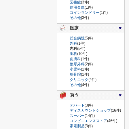
図書館
(3件)
信用金庫
(1件)
コインランドリー
(1件)
その他
(3件)
医療
総合病院
(5件)
外科
(1件)
内科
(5件)
歯科
(10件)
皮膚科
(1件)
整形外科
(2件)
小児科
(1件)
整骨院
(1件)
クリニック
(4件)
その他
(4件)
買う
デパート
(3件)
ディスカウントショップ
(16件)
スーパー
(14件)
コンビニエンスストア
(46件)
家電製品
(3件)