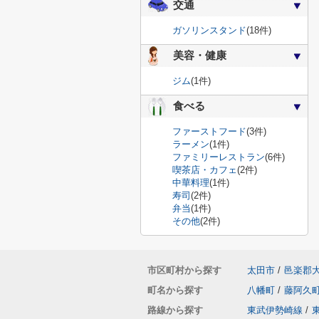
交通
ガソリンスタンド
(18件)
美容・健康
ジム
(1件)
食べる
ファーストフード
(3件)
ラーメン
(1件)
ファミリーレストラン
(6件)
喫茶店・カフェ
(2件)
中華料理
(1件)
寿司
(2件)
弁当
(1件)
その他
(2件)
市区町村から探す
太田市
/
邑楽郡
町名から探す
八幡町
/
藤阿久
路線から探す
東武伊勢崎線
/