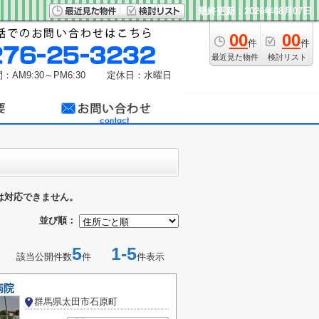
最終更新：2026年08月07日
00
00
件
件
最近見た物件
検討リスト
：AM9:30～PM6:30
定休日：水曜日
は対応できません。
並び順：
5
1-5
該当公開件数
件
件表示
病院
群馬県太田市石原町