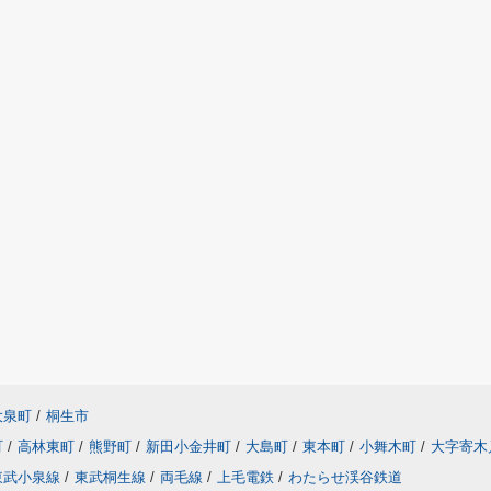
大泉町
/
桐生市
町
/
高林東町
/
熊野町
/
新田小金井町
/
大島町
/
東本町
/
小舞木町
/
大字寄木
東武小泉線
/
東武桐生線
/
両毛線
/
上毛電鉄
/
わたらせ渓谷鉄道