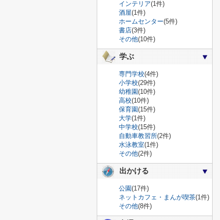
インテリア
(1件)
酒屋
(1件)
ホームセンター
(5件)
書店
(3件)
その他
(10件)
学ぶ
専門学校
(4件)
小学校
(29件)
幼稚園
(10件)
高校
(10件)
保育園
(15件)
大学
(1件)
中学校
(15件)
自動車教習所
(2件)
水泳教室
(1件)
その他
(2件)
出かける
公園
(17件)
ネットカフェ・まんが喫茶
(1件)
その他
(8件)