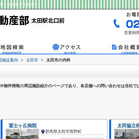
青い空鶴巻不動産部
営業時間
辺施設案内
>
太田市
>
太田市の内科
※物件情報の周辺施設紹介のページであり、各店舗への問い合わせは当社で
冨士ヶ丘病院
太田協立
群馬県太田市熊野町