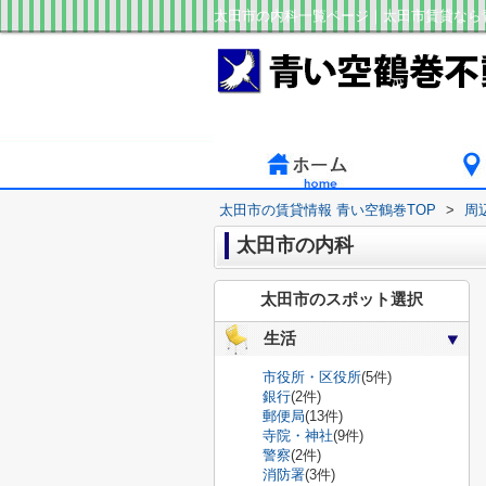
太田市の内科一覧ページ｜太田市賃貸なら
太田市の賃貸情報 青い空鶴巻TOP
>
周
太田市の内科
太田市のスポット選択
生活
市役所・区役所
(5件)
銀行
(2件)
郵便局
(13件)
寺院・神社
(9件)
警察
(2件)
消防署
(3件)