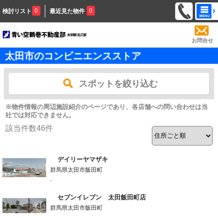
0
0
検討リスト
最近見た物件
お問合せ
太田市のコンビニエンスストア
スポットを絞り込む
※物件情報の周辺施設紹介のページであり、各店舗への問い合わせは当
社では対応できません。
該当件数
46
件
デイリーヤマザキ
群馬県太田市飯田町
-
セブンイレブン 太田飯田町店
群馬県太田市飯田町