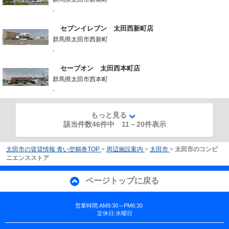
-
セブンイレブン 太田西新町店
群馬県太田市西新町
-
セーブオン 太田西本町店
群馬県太田市西本町
-
もっと見る
該当件数46件中
11
－
20
件表示
太田市の賃貸情報 青い空鶴巻TOP
>
周辺施設案内
>
太田市
>
太田市のコンビ
ニエンスストア
ページトップに戻る
営業時間:AM9:30～PM6:30
定休日:水曜日