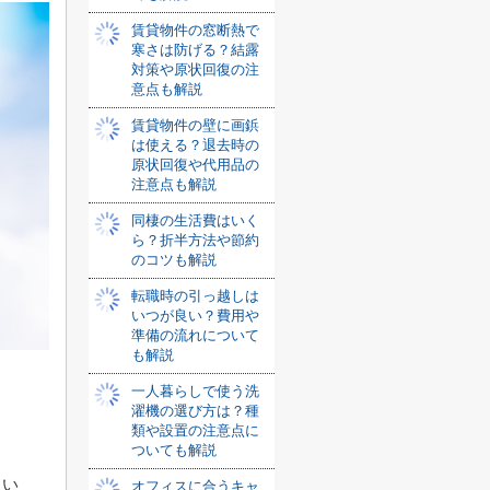
賃貸物件の窓断熱で
寒さは防げる？結露
対策や原状回復の注
意点も解説
賃貸物件の壁に画鋲
は使える？退去時の
原状回復や代用品の
注意点も解説
同棲の生活費はいく
ら？折半方法や節約
のコツも解説
転職時の引っ越しは
いつが良い？費用や
準備の流れについて
も解説
一人暮らしで使う洗
濯機の選び方は？種
類や設置の注意点に
ついても解説
とい
オフィスに合うキャ