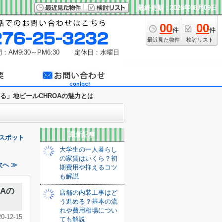
最終更新：2026年08月09日
00
00
件
件
最近見た物件
検討リスト
：AM9:30～PM6:30
定休日：水曜日
る」地ビールCHROAの魅力とは
最新記事
スポット
大学生の一人暮らし
の家賃はいくら？初
へ ≫
期費用や抑えるコツ
も解説
Aの
店舗の内装工事はど
う進める？基本の流
れや費用相場につい
20-12-15
ても解説