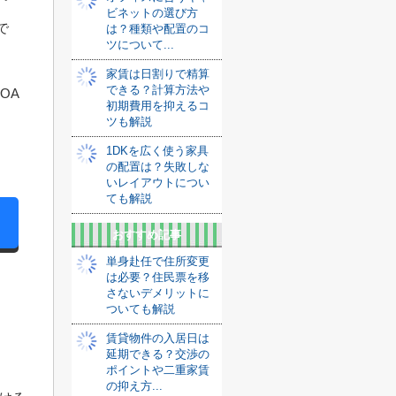
ビネットの選び方
で
は？種類や配置のコ
ツについて...
家賃は日割りで精算
できる？計算方法や
OA
初期費用を抑えるコ
ツも解説
1DKを広く使う家具
の配置は？失敗しな
いレイアウトについ
ても解説
おすすめ記事
単身赴任で住所変更
は必要？住民票を移
さないデメリットに
ついても解説
賃貸物件の入居日は
延期できる？交渉の
ポイントや二重家賃
の抑え方...