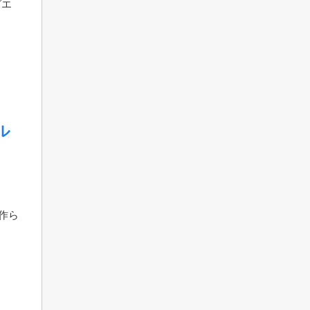
グエ
き
ル
作ら