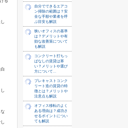
掛ける
自分でできるエアコ
ン掃除の範囲は？安
全な手順や業者を呼
味し
ぶ目安も解説
狭いオフィスの基準
は？デメリットや有
効な改善策について
も解説
コンクリート打ちっ
ぱなしの賃貸は寒
い？メリットや選び
た白
方について...
プレキャストコンク
リート造の賃貸の特
とし
徴とは？メリットや
注意点も解説
オフィス移転のよく
ある理由は？成功さ
りな
せるポイントについ
ても解説
でし