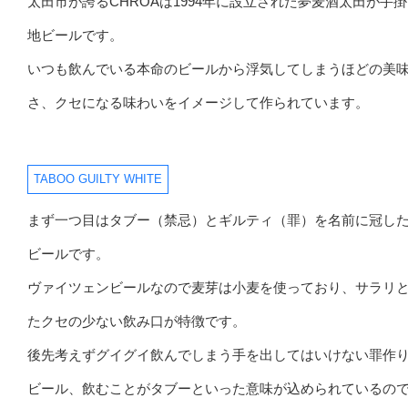
太田市が誇るCHROAは1994年に設立された夢麦酒太田が手
地ビールです。
いつも飲んでいる本命のビールから浮気してしまうほどの美
さ、クセになる味わいをイメージして作られています。
TABOO GUILTY WHITE
まず一つ目はタブー（禁忌）とギルティ（罪）を名前に冠し
ビールです。
ヴァイツェンビールなので麦芽は小麦を使っており、サラリ
たクセの少ない飲み口が特徴です。
後先考えずグイグイ飲んでしまう手を出してはいけない罪作
ビール、飲むことがタブーといった意味が込められているの