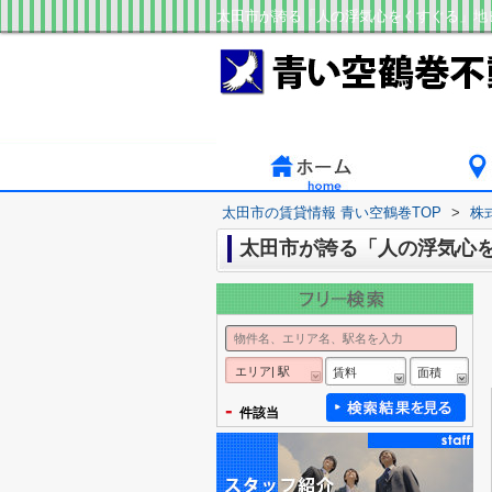
太田市が誇る「人の浮気心をくすぐる」地
太田市の賃貸情報 青い空鶴巻TOP
>
株
太田市が誇る「人の浮気心を
エリア| 駅
賃料
面積
-
件該当