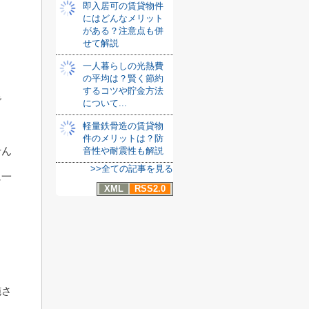
即入居可の賃貸物件
にはどんなメリット
がある？注意点も併
せて解説
一人暮らしの光熱費
の平均は？賢く節約
するコツや貯金方法
で
について...
軽量鉄骨造の賃貸物
件のメリットは？防
せん
音性や耐震性も解説
>>全ての記事を見る
に一
XML
RSS2.0
施さ