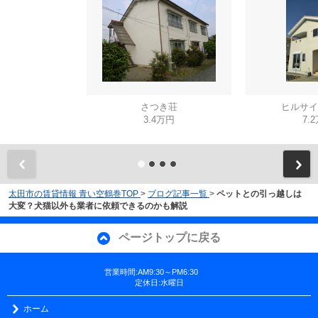
さつき荘
ヒルサイ
3.4万円
7.
太田市の賃貸情報 青い空鶴巻TOP
>
ブログ記事一覧
>
ペットとの引っ越しは
大変？犬猫以外も業者に依頼できるのかも解説
ページトップに戻る
営業時間:AM9:30～PM6:30
定休日:水曜日
ホーム