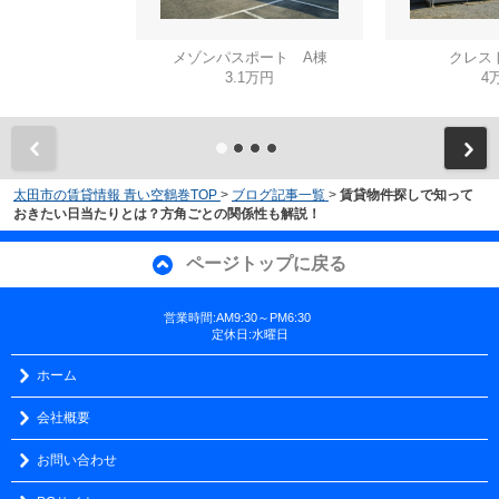
メゾンパスポート A棟
クレス
3.1万円
4
太田市の賃貸情報 青い空鶴巻TOP
>
ブログ記事一覧
>
賃貸物件探しで知って
おきたい日当たりとは？方角ごとの関係性も解説！
ページトップに戻る
営業時間:AM9:30～PM6:30
定休日:水曜日
ホーム
会社概要
お問い合わせ