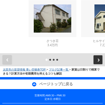
さつき荘
ヒルサイ
3.4万円
7.
太田市の賃貸情報 青い空鶴巻TOP
>
ブログ記事一覧
>
家賃は日割りで精算で
きる？計算方法や初期費用を抑えるコツも解説
ページトップに戻る
営業時間:AM9:30～PM6:30
定休日:水曜日