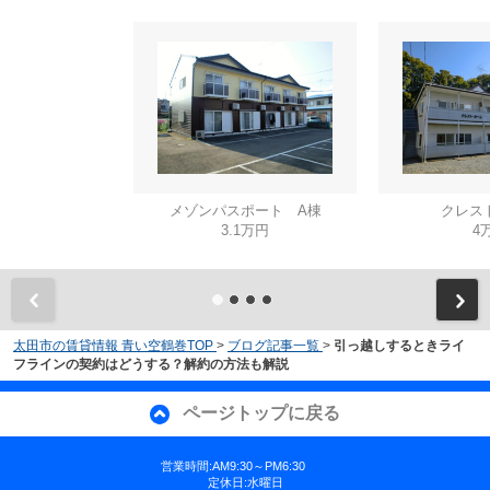
メゾンパスポート A棟
クレス
3.1万円
4
太田市の賃貸情報 青い空鶴巻TOP
>
ブログ記事一覧
>
引っ越しするときライ
フラインの契約はどうする？解約の方法も解説
ページトップに戻る
営業時間:AM9:30～PM6:30
定休日:水曜日