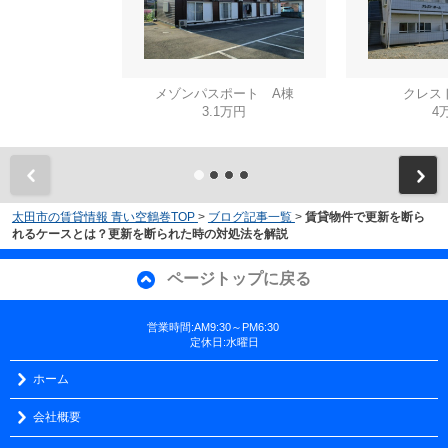
メゾンパスポート A棟
クレス
3.1万円
4
太田市の賃貸情報 青い空鶴巻TOP
>
ブログ記事一覧
>
賃貸物件で更新を断ら
れるケースとは？更新を断られた時の対処法を解説
ページトップに戻る
営業時間:AM9:30～PM6:30
定休日:水曜日
ホーム
会社概要